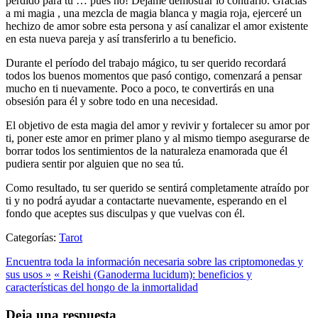
perdido para tu … pues no! Déjame demostrar lo contrario. Gracias
a mi magia , una mezcla de magia blanca y magia roja, ejerceré un
hechizo de amor sobre esta persona y así canalizar el amor existente
en esta nueva pareja y así transferirlo a tu beneficio.
Durante el período del trabajo mágico, tu ser querido recordará
todos los buenos momentos que pasó contigo, comenzará a pensar
mucho en ti nuevamente. Poco a poco, te convertirás en una
obsesión para él y sobre todo en una necesidad.
El objetivo de esta magia del amor y revivir y fortalecer su amor por
ti, poner este amor en primer plano y al mismo tiempo asegurarse de
borrar todos los sentimientos de la naturaleza enamorada que él
pudiera sentir por alguien que no sea tú.
Como resultado, tu ser querido se sentirá completamente atraído por
ti y no podrá ayudar a contactarte nuevamente, esperando en el
fondo que aceptes sus disculpas y que vuelvas con él.
Categorías:
Tarot
Encuentra toda la información necesaria sobre las criptomonedas y
sus usos »
« Reishi (Ganoderma lucidum): beneficios y
características del hongo de la inmortalidad
Deja una respuesta