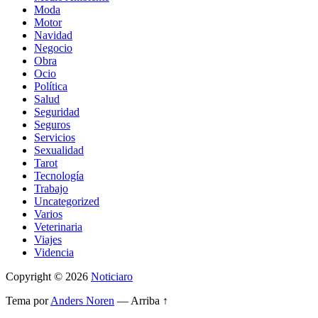
Moda
Motor
Navidad
Negocio
Obra
Ocio
Política
Salud
Seguridad
Seguros
Servicios
Sexualidad
Tarot
Tecnología
Trabajo
Uncategorized
Varios
Veterinaria
Viajes
Videncia
Copyright
© 2026
Noticiaro
Tema por
Anders Noren
—
Arriba ↑