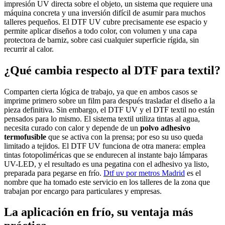
impresión UV directa sobre el objeto, un sistema que requiere una
máquina concreta y una inversión difícil de asumir para muchos
talleres pequeños. El DTF UV cubre precisamente ese espacio y
permite aplicar diseños a todo color, con volumen y una capa
protectora de barniz, sobre casi cualquier superficie rígida, sin
recurrir al calor.
¿Qué cambia respecto al DTF para textil?
Comparten cierta lógica de trabajo, ya que en ambos casos se
imprime primero sobre un film para después trasladar el diseño a la
pieza definitiva. Sin embargo, el DTF UV y el DTF textil no están
pensados para lo mismo. El sistema textil utiliza tintas al agua,
necesita curado con calor y depende de un
polvo adhesivo
termofusible
que se activa con la prensa; por eso su uso queda
limitado a tejidos. El DTF UV funciona de otra manera: emplea
tintas fotopoliméricas que se endurecen al instante bajo lámparas
UV-LED, y el resultado es una pegatina con el adhesivo ya listo,
preparada para pegarse en frío.
Dtf uv por metros Madrid
es el
nombre que ha tomado este servicio en los talleres de la zona que
trabajan por encargo para particulares y empresas.
La aplicación en frío, su ventaja más