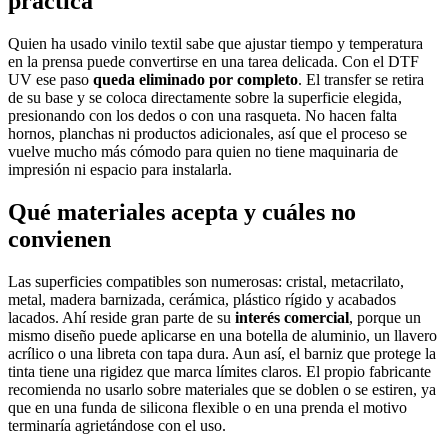
práctica
Quien ha usado vinilo textil sabe que ajustar tiempo y temperatura
en la prensa puede convertirse en una tarea delicada. Con el DTF
UV ese paso
queda eliminado por completo
. El transfer se retira
de su base y se coloca directamente sobre la superficie elegida,
presionando con los dedos o con una rasqueta. No hacen falta
hornos, planchas ni productos adicionales, así que el proceso se
vuelve mucho más cómodo para quien no tiene maquinaria de
impresión ni espacio para instalarla.
Qué materiales acepta y cuáles no
convienen
Las superficies compatibles son numerosas: cristal, metacrilato,
metal, madera barnizada, cerámica, plástico rígido y acabados
lacados. Ahí reside gran parte de su
interés comercial
, porque un
mismo diseño puede aplicarse en una botella de aluminio, un llavero
acrílico o una libreta con tapa dura. Aun así, el barniz que protege la
tinta tiene una rigidez que marca límites claros. El propio fabricante
recomienda no usarlo sobre materiales que se doblen o se estiren, ya
que en una funda de silicona flexible o en una prenda el motivo
terminaría agrietándose con el uso.