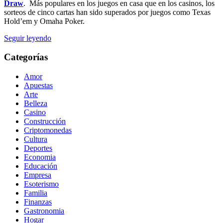
Draw
. Más populares en los juegos en casa que en los casinos, los
sorteos de cinco cartas han sido superados por juegos como Texas
Hold’em y Omaha Poker.
Seguir leyendo
Categorías
Amor
Apuestas
Arte
Belleza
Casino
Construcción
Criptomonedas
Cultura
Deportes
Economia
Educación
Empresa
Esoterismo
Familia
Finanzas
Gastronomia
Hogar