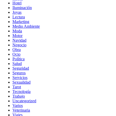
Hotel
Iluminación
Joyas
Lectura
Marketing
Medio Ambiente
Moda
Motor
Navidad
Negocio
Obra
Ocio
Política
Salud
Seguridad
Seguros
Servicios
Sexualidad
Tarot
Tecnología
Trabajo
Uncategorized
Varios
Veterinaria
Viajes