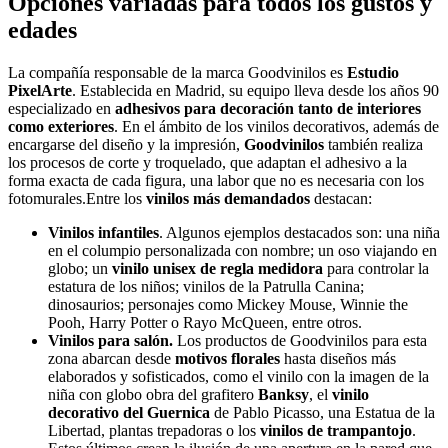
Opciones variadas para todos los gustos y
edades
La compañía responsable de la marca Goodvinilos es
Estudio
PixelArte
. Establecida en Madrid, su equipo lleva desde los años 90
especializado en
adhesivos para decoración tanto de interiores
como exteriores
. En el ámbito de los vinilos decorativos, además de
encargarse del diseño y la impresión,
Goodvinilos
también realiza
los procesos de corte y troquelado, que adaptan el adhesivo a la
forma exacta de cada figura, una labor que no es necesaria con los
fotomurales.Entre los
vinilos más demandados
destacan:
Vinilos infantiles
. Algunos ejemplos destacados son: una niña
en el columpio personalizada con nombre; un oso viajando en
globo; un
vinilo unisex de regla medidora
para controlar la
estatura de los niños; vinilos de la Patrulla Canina;
dinosaurios; personajes como Mickey Mouse, Winnie the
Pooh, Harry Potter o Rayo McQueen, entre otros.
Vinilos para salón.
Los productos de Goodvinilos para esta
zona abarcan desde
motivos florales
hasta diseños más
elaborados y sofisticados, como el vinilo con la imagen de la
niña con globo obra del grafitero
Banksy
, el
vinilo
decorativo del Guernica
de Pablo Picasso, una Estatua de la
Libertad, plantas trepadoras o los
vinilos de trampantojo
.