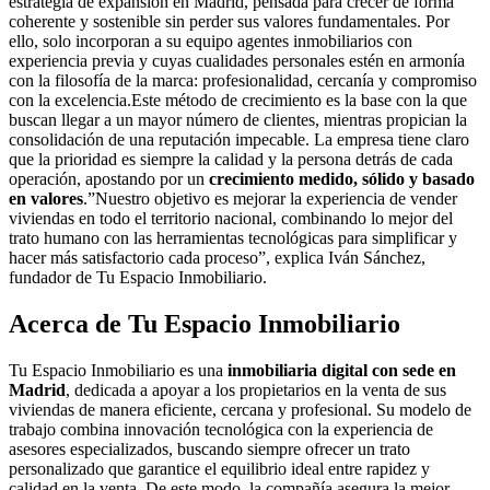
estrategia de expansión en Madrid, pensada para crecer de forma
coherente y sostenible sin perder sus valores fundamentales. Por
ello, solo incorporan a su equipo agentes inmobiliarios con
experiencia previa y cuyas cualidades personales estén en armonía
con la filosofía de la marca: profesionalidad, cercanía y compromiso
con la excelencia.Este método de crecimiento es la base con la que
buscan llegar a un mayor número de clientes, mientras propician la
consolidación de una reputación impecable. La empresa tiene claro
que la prioridad es siempre la calidad y la persona detrás de cada
operación, apostando por un
crecimiento medido, sólido y basado
en valores
.”Nuestro objetivo es mejorar la experiencia de vender
viviendas en todo el territorio nacional, combinando lo mejor del
trato humano con las herramientas tecnológicas para simplificar y
hacer más satisfactorio cada proceso”, explica Iván Sánchez,
fundador de Tu Espacio Inmobiliario.
Acerca de Tu Espacio Inmobiliario
Tu Espacio Inmobiliario es una
inmobiliaria digital con sede en
Madrid
, dedicada a apoyar a los propietarios en la venta de sus
viviendas de manera eficiente, cercana y profesional. Su modelo de
trabajo combina innovación tecnológica con la experiencia de
asesores especializados, buscando siempre ofrecer un trato
personalizado que garantice el equilibrio ideal entre rapidez y
calidad en la venta. De este modo, la compañía asegura la mejor