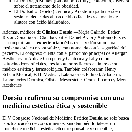
El Dr. Diego Muñoz (Laboratorios Lilly), endocrino, disertará
sobre el tratamiento de la obesidad.
El Dr. Isidro Rebelo (Dermica y Adoderm) participará en
sesiones dedicadas al uso de hilos faciales y aumento de
glúteos con ácido hialurónico.
Además, médicos de
Clínicas Dorsia
—María Galindo, Esther
Ristori, Sara Salort, Claudia Cartié, Daniel Ávila y Antonio Fustes
— compartirán su
experiencia médica
y su visión sobre una
medicina estética responsable y comprometida con la seguridad del
paciente. El congreso cuenta con el patrocinio principal de Allergan
Aesthetics an Abbvie Company y Galderma y Lilly como
patrocinadores oficiales, tres laboratorios líderes en innovación
médico-estética y farmacológica. También colaborarán Henry
Schein Medical, BTL Medical, Laboratorios Fillmed, Adoderm,
Laboratorios Dermica, Olistic, Mesoestetic, Croma Pharma y Merz
Aesthetics.
Dorsia reafirma su compromiso con una
medicina estética ética y sostenible
El V Congreso Nacional de Medicina Estética
Dorsia
no solo busca
la actualización de conocimientos, sino también fortalecer un
modelo de medicina estética ético, responsable y sostenible,