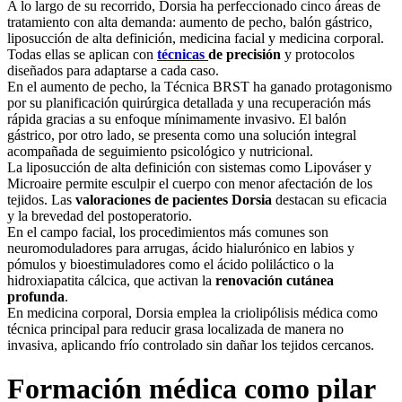
A lo largo de su recorrido, Dorsia ha perfeccionado cinco áreas de
tratamiento con alta demanda: aumento de pecho, balón gástrico,
liposucción de alta definición, medicina facial y medicina corporal.
Todas ellas se aplican con
técnicas
de precisión
y protocolos
diseñados para adaptarse a cada caso.
En el aumento de pecho, la Técnica BRST ha ganado protagonismo
por su planificación quirúrgica detallada y una recuperación más
rápida gracias a su enfoque mínimamente invasivo. El balón
gástrico, por otro lado, se presenta como una solución integral
acompañada de seguimiento psicológico y nutricional.
La liposucción de alta definición con sistemas como Lipováser y
Microaire permite esculpir el cuerpo con menor afectación de los
tejidos. Las
valoraciones de pacientes Dorsia
destacan su eficacia
y la brevedad del postoperatorio.
En el campo facial, los procedimientos más comunes son
neuromoduladores para arrugas, ácido hialurónico en labios y
pómulos y bioestimuladores como el ácido poliláctico o la
hidroxiapatita cálcica, que activan la
renovación cutánea
profunda
.
En medicina corporal, Dorsia emplea la criolipólisis médica como
técnica principal para reducir grasa localizada de manera no
invasiva, aplicando frío controlado sin dañar los tejidos cercanos.
Formación médica como pilar