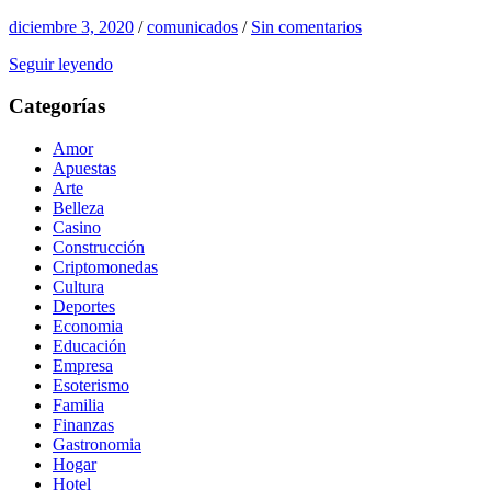
diciembre 3, 2020
/
comunicados
/
Sin comentarios
Seguir leyendo
Categorías
Amor
Apuestas
Arte
Belleza
Casino
Construcción
Criptomonedas
Cultura
Deportes
Economia
Educación
Empresa
Esoterismo
Familia
Finanzas
Gastronomia
Hogar
Hotel