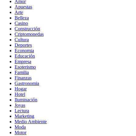
Amor
Apuestas
Arte
Belleza
Casino
Construcción
Criptomonedas
Cultura
Deportes
Economia
Educación
Empresa
Esoterismo
Familia
Finanzas
Gastronomia
Hogar
Hotel
Iluminación
Joyas
Lectura
Marketing
Medio Ambiente
Moda
Motor