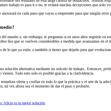
formarle del resultado de esta larga carrera de obstáculos. Tendrás resp
futuro trabajo es para ti o no, te evitará muchas decepciones que solo vo
 te asesorará en cada paso que vayas a emprender para que ningún error pu
 medio?
a del mundo y, sin embargo, te preguntas si en unos años seguirás en e
queños líos que se vuelven considerables a medida que avanzamos en el 
ás de lo que ya estás, o también si tienes que dejarlo para que evolucion
una solución alternativa mediante un oráculo de trabajo.. Entonces, pro
vienen. Todo esto solo es posible gracias a la clarividencia.
entadora oferta y confiar en todo lo que la práctica y el arte de la adi
a, tal vez ahora sea el momento de dar el paso y probarlo.
s: Alicia es tu mejor solución