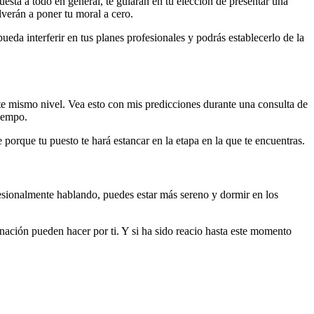
uesta a todo en general, te guiarán en tu elección de presentar una
lverán a poner tu moral a cero.
eda interferir en tus planes profesionales y podrás establecerlo de la
ste mismo nivel. Vea esto con mis predicciones durante una consulta de
tiempo.
e porque tu puesto te hará estancar en la etapa en la que te encuentras.
fesionalmente hablando, puedes estar más sereno y dormir en los
vinación pueden hacer por ti. Y si ha sido reacio hasta este momento