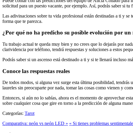
Puede contar con las predicciones del equipo de Alicia Collado para in
solicitud para un puesto vacante, por ejemplo. Así, podrás saber si tu 
Las adivinaciones sobre tu vida profesional están destinadas a ti y se
forma que te parezca.
¿Por qué no ha predicho su posible evolución por un
Tu trabajo actual te queda muy bien y no crees que lo dejarás por nad
clarividencia por teléfono, tendrá respuestas y soluciones a estos pe
Podrás saber si un ascenso está destinado a ti y si te llenará incluso m
Conoce las respuestas reales
De todos modos, si alguna vez surge esta última posibilidad, tendrás 
laureles sin preocuparte por nada, tomar las cosas como vienen y como 
Entonces, si aún no lo sabías, ahora es el momento de aprovechar esta t
sobre cualquier cosa que gire en torno a la predicción de alguna maner
Categorías:
Tarot
Comparativa: neón vs neón LED »
« Si tienes problemas sentimentale