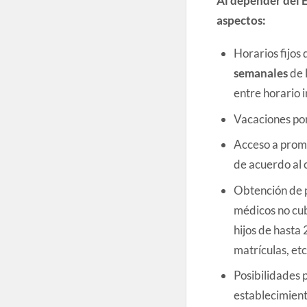
aspectos:
Horarios fijos
semanales
de 
entre horario 
Vacaciones por
Acceso a promo
de acuerdo al 
Obtención de 
médicos no cub
hijos de hasta 
matrículas, etc
Posibilidades 
establecimient