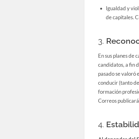
Igualdad y vio
de capitales. 
3.
Reconoc
En sus planes de c
candidatos, a fin 
pasado se valoró e
conducir (tanto d
formación profesi
Correos publicará 
4.
Estabili
Al depender del 