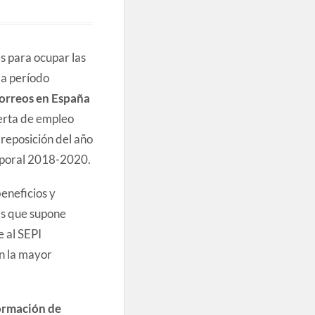
s para ocupar las
da período
orreos en España
ferta de empleo
 reposición del año
mporal 2018-2020.
eneficios y
as que supone
 al SEPI
n la mayor
formación de