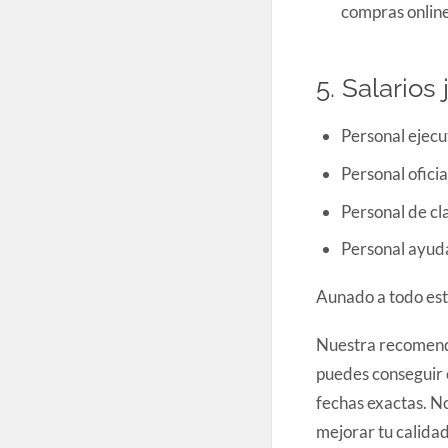
compras online
5. Salarios 
Personal ejecu
Personal ofici
Personal de cl
Personal ayud
Aunado a todo est
Nuestra recomendac
puedes conseguir 
fechas exactas. No
mejorar tu calidad