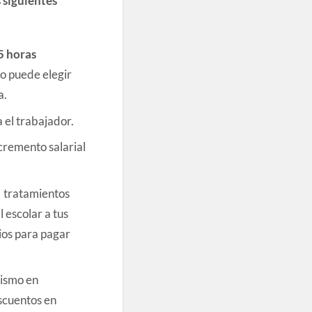
5 horas
o puede elegir
a.
 el trabajador.
cremento salarial
 tratamientos
 escolar a tus
rios para pagar
rismo en
escuentos en