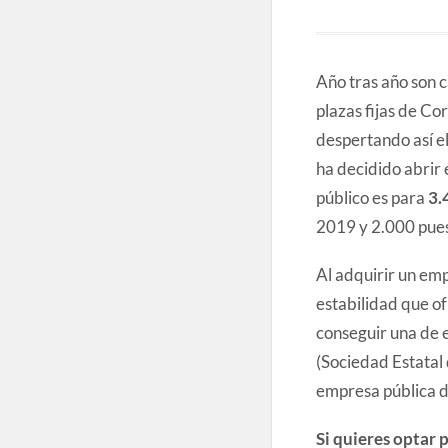
Año tras año son c
plazas fijas de Co
despertando así el
ha decidido abrir 
público es para
3.
2019 y 2.000 pues
Al adquirir un emp
estabilidad que of
conseguir una de 
(Sociedad Estatal 
empresa pública d
Si quieres optar 