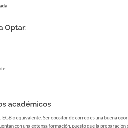
zada
a Optar
:
nte
tos académicos
, EGB o equivalente. Ser opositor de correo es una buena opo
uentan con una extensa formación, puesto que la preparación p