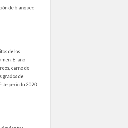
ción de blanqueo
tos de los
xamen. El año
rreos, carné de
s grados de
 éste período 2020
 siguientes