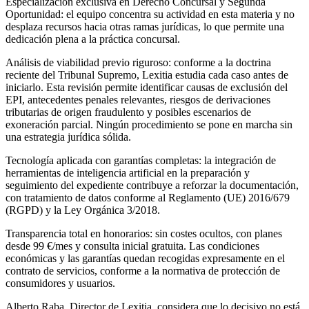
Especialización exclusiva en Derecho Concursal y Segunda
Oportunidad: el equipo concentra su actividad en esta materia y no
desplaza recursos hacia otras ramas jurídicas, lo que permite una
dedicación plena a la práctica concursal.
Análisis de viabilidad previo riguroso: conforme a la doctrina
reciente del Tribunal Supremo, Lexitia estudia cada caso antes de
iniciarlo. Esta revisión permite identificar causas de exclusión del
EPI, antecedentes penales relevantes, riesgos de derivaciones
tributarias de origen fraudulento y posibles escenarios de
exoneración parcial. Ningún procedimiento se pone en marcha sin
una estrategia jurídica sólida.
Tecnología aplicada con garantías completas: la integración de
herramientas de inteligencia artificial en la preparación y
seguimiento del expediente contribuye a reforzar la documentación,
con tratamiento de datos conforme al Reglamento (UE) 2016/679
(RGPD) y la Ley Orgánica 3/2018.
Transparencia total en honorarios: sin costes ocultos, con planes
desde 99 €/mes y consulta inicial gratuita. Las condiciones
económicas y las garantías quedan recogidas expresamente en el
contrato de servicios, conforme a la normativa de protección de
consumidores y usuarios.
Alberto Raba, Director de Lexitia, considera que lo decisivo no está