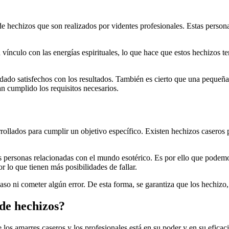
 hechizos que son realizados por videntes profesionales. Estas persona
n vínculo con las energías espirituales, lo que hace que estos hechizos 
ado satisfechos con los resultados. También es cierto que una pequeña 
n cumplido los requisitos necesarios.
rollados para cumplir un objetivo específico. Existen hechizos caseros
ras personas relacionadas con el mundo esotérico. Es por ello que pode
lo que tienen más posibilidades de fallar.
 paso ni cometer algún error. De esta forma, se garantiza que los hechizo
 de hechizos?
los amarres caseros y los profesionales está en su poder y en su eficac