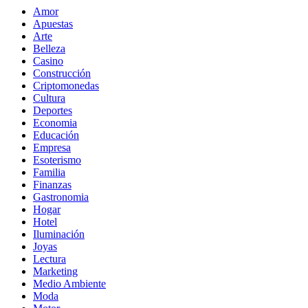
Amor
Apuestas
Arte
Belleza
Casino
Construcción
Criptomonedas
Cultura
Deportes
Economia
Educación
Empresa
Esoterismo
Familia
Finanzas
Gastronomia
Hogar
Hotel
Iluminación
Joyas
Lectura
Marketing
Medio Ambiente
Moda