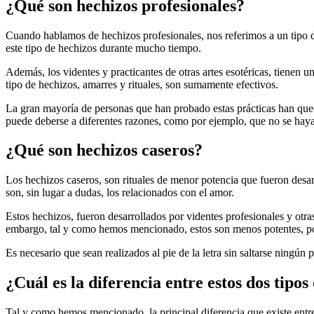
¿Qué son hechizos profesionales?
Cuando hablamos de hechizos profesionales, nos referimos a un tipo de
este tipo de hechizos durante mucho tiempo.
Además, los videntes y practicantes de otras artes esotéricas, tienen u
tipo de hechizos, amarres y rituales, son sumamente efectivos.
La gran mayoría de personas que han probado estas prácticas han qued
puede deberse a diferentes razones, como por ejemplo, que no se haya
¿Qué son hechizos caseros?
Los hechizos caseros, son rituales de menor potencia que fueron desar
son, sin lugar a dudas, los relacionados con el amor.
Estos hechizos, fueron desarrollados por videntes profesionales y ot
embargo, tal y como hemos mencionado, estos son menos potentes, por 
Es necesario que sean realizados al pie de la letra sin saltarse ningún
¿Cuál es la diferencia entre estos dos tipos
Tal y como hemos mencionado, la principal diferencia que existe entre 