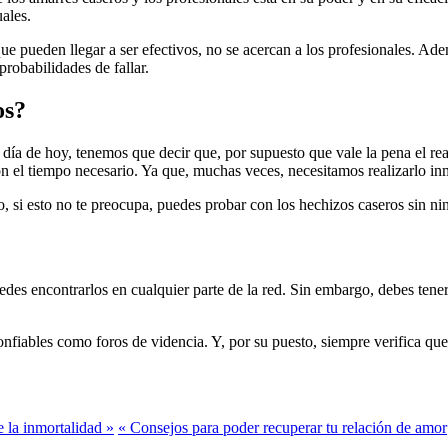
uales.
e pueden llegar a ser efectivos, no se acercan a los profesionales. Adem
robabilidades de fallar.
os?
l día de hoy, tenemos que decir que, por supuesto que vale la pena el rea
con el tiempo necesario. Ya que, muchas veces, necesitamos realizarlo i
o, si esto no te preocupa, puedes probar con los hechizos caseros sin n
edes encontrarlos en cualquier parte de la red. Sin embargo, debes tene
iables como foros de videncia. Y, por su puesto, siempre verifica que e
 la inmortalidad »
« Consejos para poder recuperar tu relación de amor