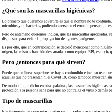
¿Qué son las mascarillas higiénicas?
Lo primero que queremos advertirte es que el nombre no te confunda, y
microbios y de bacterias, pudiendo caerse en el error de pensar que es
Pero de antemano queremos indicar, que las mascarillas apropiadas, re
dispuestos para evitar la propagación de agentes patógenos.
Es por ello, que en contraposición se decidió mencionar como higiénic
origen, las mismas han sido descartadas como equipos EPI, es decir, q
Pero ¿entonces para qué sirven?
Puede que en líneas superiores te hayas confundido e incluso te encuen
aquellas que no presentan ni el Covid 19, como tampoco muestran sí
De modo tal, que dicho en otras palabras, las mascarillas higiénicas,
protección a la persona sana para que no contraiga el virus o demás pa
Tipo de mascarillas
Efectivamente para que estas puedan ser utilizadas y aceptadas en los d