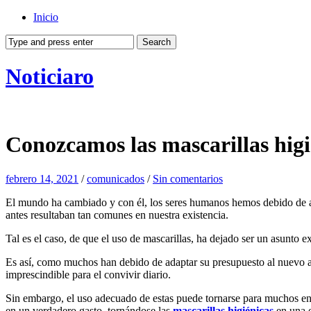
Inicio
Noticiaro
Conozcamos las mascarillas higi
febrero 14, 2021
/
comunicados
/
Sin comentarios
El mundo ha cambiado y con él, los seres humanos hemos debido de ad
antes resultaban tan comunes en nuestra existencia.
Tal es el caso, de que el uso de mascarillas, ha dejado ser un asunto e
Es así, como muchos han debido de adaptar su presupuesto al nuevo ac
imprescindible para el convivir diario.
Sin embargo, el uso adecuado de estas puede tornarse para muchos en u
en un verdadero gasto, tornándose las
mascarillas higiénicas
en una e