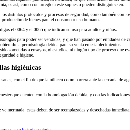
ia, es así, como con arreglo a este supuesto pueden distinguirse en:
los distintos protocolos y procesos de seguridad, como también con los
la producción de bienes para el consumo o uso humano.
digos el 0064 y el 0065 que indican su uso para adultos y niños.
sologías para poder ser vendidas, y que han pasado por entidades de ca
obtenido la permisología debida para su venta en establecimientos.
sido sometidas a ensayos, ni estudios, ni ningún tipo de proceso que eva
eguridad e higiene.
las higiénicas
nas, con el fin de que la utilicen como barrera ante la cercanía de age
nester que cuenten con la homologación debida, y con las indicaciones 
 se ve mermada, estas deben de ser reemplazadas y desechadas inmediat
cruces y su historia esotérica