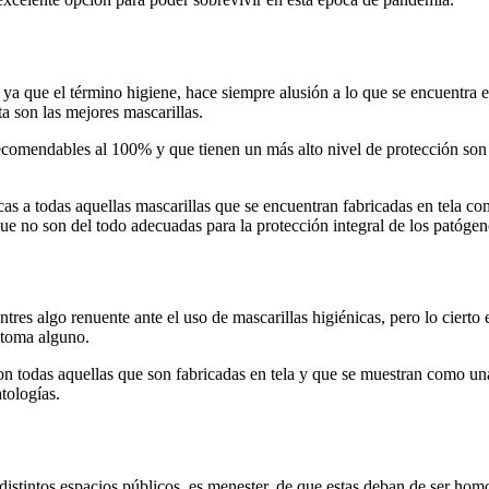
a que el término higiene, hace siempre alusión a lo que se encuentra en
ta son las mejores mascarillas.
comendables al 100% y que tienen un más alto nivel de protección son la
as a todas aquellas mascarillas que se encuentran fabricadas en tela c
ue no son del todo adecuadas para la protección integral de los patógen
tres algo renuente ante el uso de mascarillas higiénicas, pero lo cierto 
ntoma alguno.
 son todas aquellas que son fabricadas en tela y que se muestran como 
tologías.
istintos espacios públicos, es menester, de que estas deban de ser homol