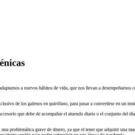
énicas
aptarnos a nuevos hábitos de vida, que nos llevan a desempeñarnos con 
xclusivo de los galenos en quirófano, para pasar a convertirse en un ins
cesorio que debe de acompañar el atuendo diario o el conjunto del día,
na problemática grave de dinero, ya que el tener que adquirir una masc
xcelente opción para poder sobrevivir en esta época de pandemia.