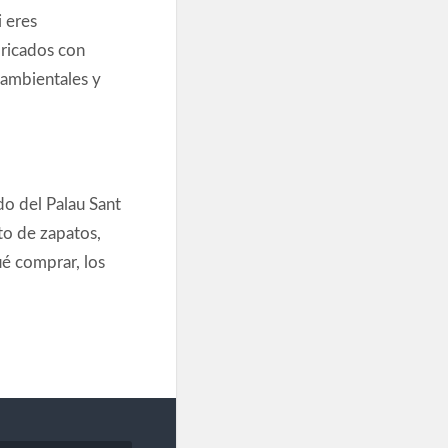
i eres
bricados con
oambientales y
do del Palau Sant
eto de zapatos,
é comprar, los