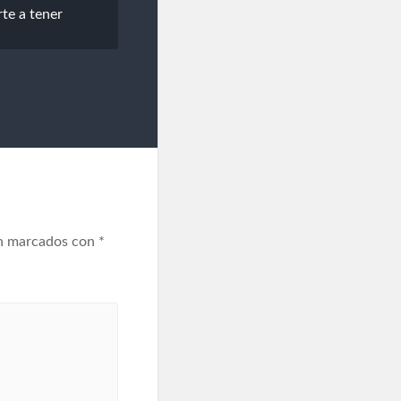
rte a tener
án marcados con
*