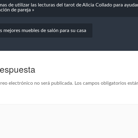
as de utilizar las lecturas del tarot de Alicia Collado para ayuda
ación de pareja »
os mejores muebles de salón para su casa
respuesta
reo electrónico no será publicada.
Los campos obligatorios est