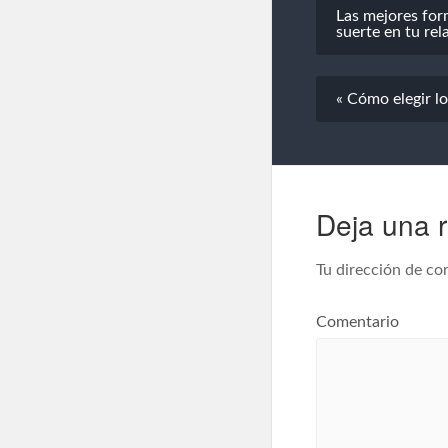
Las mejores form
suerte en tu rel
« Cómo elegir l
Deja una 
Tu dirección de cor
Comentario