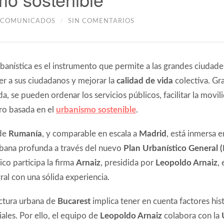
COMUNICADOS
/
SIN COMENTARIOS
rbanística es el instrumento que permite a las grandes ciudade
er a sus ciudadanos y mejorar la
calidad de vida
colectiva. Gra
a, se pueden ordenar los servicios públicos, facilitar la movili
uro basada en el
urbanismo sostenible
.
 de
Rumanía
, y comparable en escala a
Madrid
, está inmersa 
bana profunda a través del nuevo
Plan Urbanístico General 
co participa la firma
Arnaiz
, presidida por
Leopoldo Arnaiz
, 
gral con una sólida experiencia.
uctura urbana de
Bucarest
implica tener en cuenta factores hist
les. Por ello, el equipo de
Leopoldo Arnaiz
colabora con la