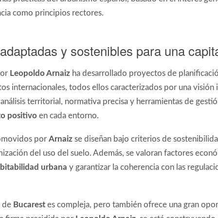
encia como principios rectores.
adaptadas y sostenibles para una capit
por
Leopoldo Arnaiz
ha desarrollado proyectos de planificaci
os internacionales, todos ellos caracterizados por una visión i
álisis territorial, normativa precisa y herramientas de gest
o positivo
en cada entorno.
omovidos por
Arnaiz
se diseñan bajo criterios de sostenibilida
mización del uso del suelo. Además, se valoran factores econó
bitabilidad urbana
y garantizar la coherencia con las regulaci
n de
Bucarest
es compleja, pero también ofrece una gran oport
la firma presidida por
Leopoldo Arnaiz
, se está construyend