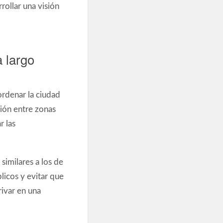
rollar una visión
a largo
ordenar la ciudad
ción entre zonas
 las
similares a los de
licos y evitar que
ivar en una