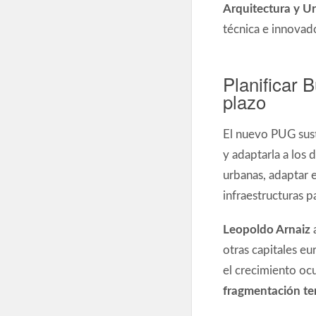
Arquitectura y U
técnica e innovad
Planificar 
plazo
El nuevo PUG susti
y adaptarla a los 
urbanas, adaptar e
infraestructuras 
Leopoldo Arnaiz
a
otras capitales eu
el crecimiento oc
fragmentación terr