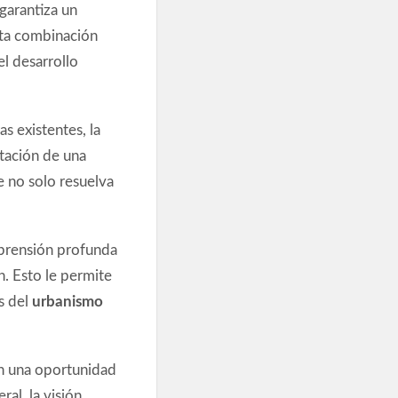
 garantiza un
sta combinación
l desarrollo
as existentes, la
ntación de una
e no solo resuelva
prensión profunda
n. Esto le permite
s del
urbanismo
n una oportunidad
al, la visión