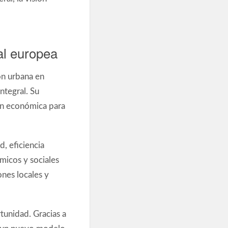
al europea
ón urbana en
ntegral. Su
ión económica para
d, eficiencia
micos y sociales
ones locales y
unidad. Gracias a
o un nuevo modelo