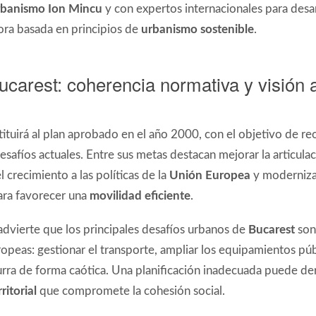
rbanismo
Ion Mincu
y con expertos internacionales para desar
ora basada en principios de
urbanismo sostenible
.
Bucarest: coherencia normativa y visión 
tuirá al plan aprobado en el año 2000, con el objetivo de re
desafíos actuales. Entre sus metas destacan mejorar la articula
l crecimiento a las políticas de la
Unión Europea
y modernizar
para favorecer una
movilidad eficiente
.
dvierte que los principales desafíos urbanos de
Bucarest
son 
ropeas: gestionar el transporte, ampliar los equipamientos púb
urra de forma caótica. Una planificación inadecuada puede der
itorial
que compromete la cohesión social.