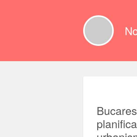
No
Bucares
planific
urbanis