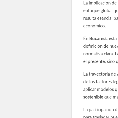
La implicación de
enfoque global qu
resulta esencial p
económico.
En
Bucarest
, esta
definición de nuev
normativa clara. L
el presente, sino q
La trayectoria de
de los factores le
aplicar modelos qu
sostenible
que mar
La participación 
para trasladar bue