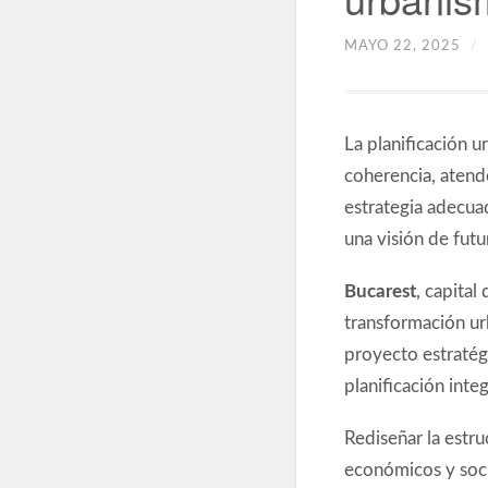
MAYO 22, 2025
/
La planificación u
coherencia, atend
estrategia adecuad
una visión de fut
Bucarest
, capital
transformación ur
proyecto estratégi
planificación inte
Rediseñar la estr
económicos y socia