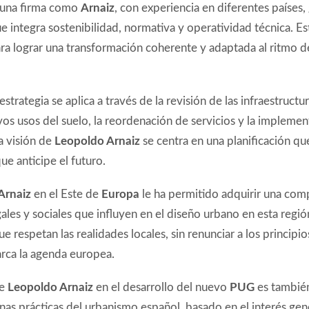
 una firma como
Arnaiz
, con experiencia en diferentes países,
e integra sostenibilidad, normativa y operatividad técnica. E
ara lograr una transformación coherente y adaptada al ritmo de
 estrategia se aplica a través de la revisión de las infraestructur
os usos del suelo, la reordenación de servicios y la impleme
a visión de
Leopoldo Arnaiz
se centra en una planificación qu
ue anticipe el futuro.
Arnaiz
en el Este de
Europa
le ha permitido adquirir una com
gales y sociales que influyen en el diseño urbano en esta regió
e respetan las realidades locales, sin renunciar a los principio
ca la agenda europea.
de
Leopoldo Arnaiz
en el desarrollo del nuevo
PUG
es tambié
nas prácticas del urbanismo español, basado en el interés gener