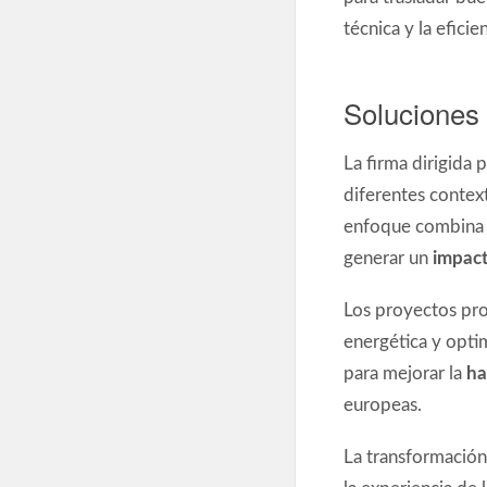
técnica y la efici
Soluciones 
La firma dirigida 
diferentes context
enfoque combina an
generar un
impact
Los proyectos pr
energética y opti
para mejorar la
ha
europeas.
La transformació
la experiencia de 