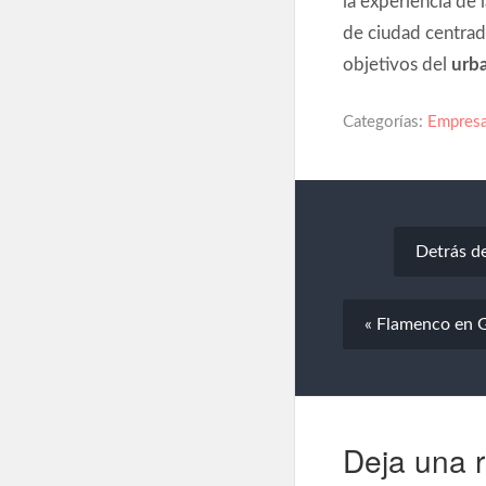
de ciudad centrado 
objetivos del
urba
Categorías:
Empres
Detrás de
« Flamenco en G
Deja una 