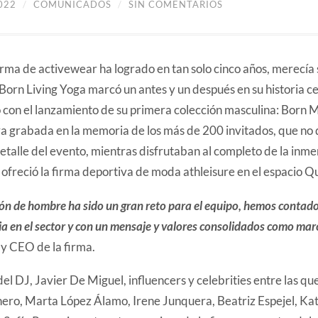
022
/
COMUNICADOS
/
SIN COMENTARIOS
firma de activewear ha logrado en tan solo cinco años, merecía
, Born Living Yoga marcó un antes y un después en su historia c
o con el lanzamiento de su primera colección masculina: Born 
ya grabada en la memoria de los más de 200 invitados, que no 
talle del evento, mientras disfrutaban al completo de la inmer
ofreció la firma deportiva de moda athleisure en el espacio Q
ión de hombre ha sido un gran reto para el equipo, hemos contad
ia en el sector y con un mensaje y valores consolidados como mar
y CEO de la firma.
del DJ, Javier De Miguel, influencers y celebrities entre las q
ro, Marta López Álamo, Irene Junquera, Beatriz Espejel, Kat