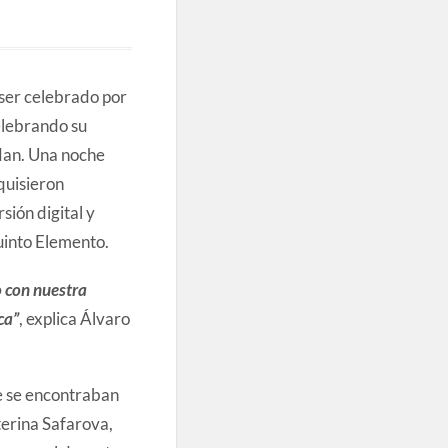
 ser celebrado por
elebrando su
Man. Una noche
quisieron
sión digital y
uinto Elemento.
o con nuestra
ca”
, explica Álvaro
ue se encontraban
erina Safarova,