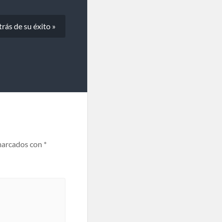
ás de su éxito »
marcados con
*