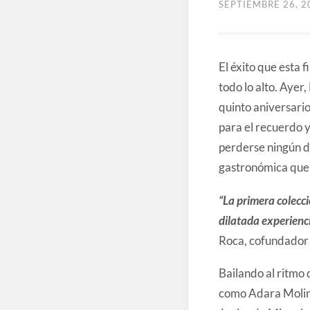
SEPTIEMBRE 26, 2
El éxito que esta 
todo lo alto. Ayer
quinto aniversari
para el recuerdo 
perderse ningún de
gastronómica que 
“La primera colecc
dilatada experienc
Roca, cofundador 
Bailando al ritmo 
como Adara Moline