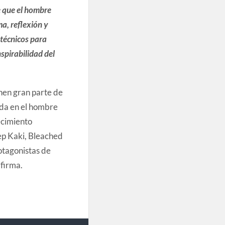
e que el hombre
a, reflexión y
técnicos para
spirabilidad del
nen gran parte de
ada en el hombre
ecimiento
ep Kaki, Bleached
otagonistas de
 firma.