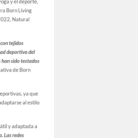
yoga y el deporte,
ara Born Living
2022, Natural
con tejidos
dad deportiva del
 han sido testados
eativa de Born
eportivas, ya que
adaptarse al estilo
átil y adaptada a
. Las redes