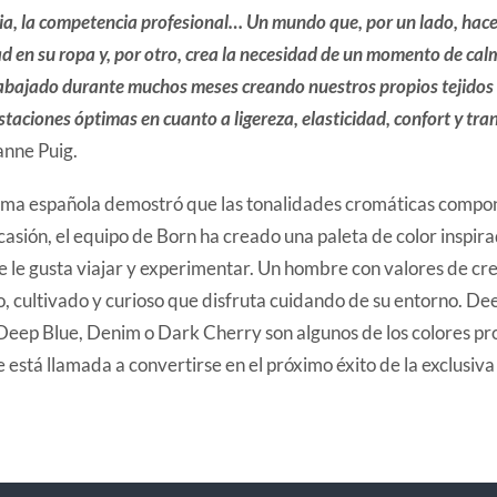
ncia, la competencia profesional… Un mundo que, por un lado, hac
ad en su ropa y, por otro, crea la necesidad de un momento de calm
bajado durante muchos meses creando nuestros propios tejidos 
taciones óptimas en cuanto a ligereza, elasticidad, confort y tran
anne Puig.
irma española demostró que las tonalidades cromáticas compo
asión, el equipo de Born ha creado una paleta de color inspir
e le gusta viajar y experimentar. Un hombre con valores de cr
, cultivado y curioso que disfruta cuidando de su entorno. De
 Deep Blue, Denim o Dark Cherry son algunos de los colores pr
e está llamada a convertirse en el próximo éxito de la exclusiva