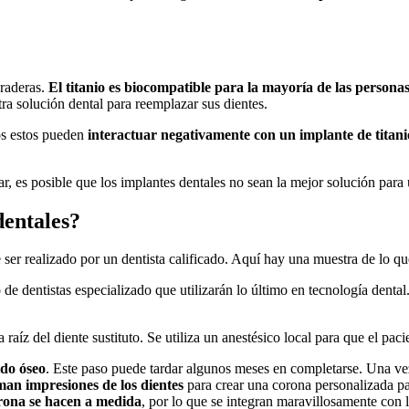
uraderas.
El titanio es biocompatible para la mayoría de las persona
ra solución dental para reemplazar sus dientes.
os estos pueden
interactuar negativamente con un implante de titani
r, es posible que los implantes dentales no sean la mejor solución para 
dentales?
e ser realizado por un dentista calificado. Aquí hay una muestra de lo 
 de dentistas especializado que utilizarán lo último en tecnología denta
 raíz del diente sustituto. Se utiliza un anestésico local para que el pac
ido óseo
. Este paso puede tardar algunos meses en completarse. Una vez
man impresiones de los dientes
para crear una corona personalizada pa
rona se hacen a medida
, por lo que se integran maravillosamente con l