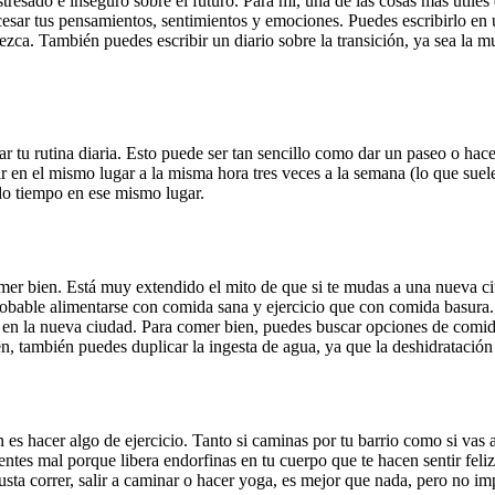
stresado e inseguro sobre el futuro. Para mí, una de las cosas más útil
rocesar tus pensamientos, sentimientos y emociones. Puedes escribirlo e
ezca. También puedes escribir un diario sobre la transición, ya sea la m
tu rutina diaria. Esto puede ser tan sencillo como dar un paseo o hacer 
en el mismo lugar a la misma hora tres veces a la semana (lo que suele 
o tiempo en ese mismo lugar.
mer bien. Está muy extendido el mito de que si te mudas a una nueva ci
bable alimentarse con comida sana y ejercicio que con comida basura. 
va en la nueva ciudad. Para comer bien, puedes buscar opciones de comi
 también puedes duplicar la ingesta de agua, ya que la deshidratación
 es hacer algo de ejercicio. Tanto si caminas por tu barrio como si vas
ientes mal porque libera endorfinas en tu cuerpo que te hacen sentir feli
gusta correr, salir a caminar o hacer yoga, es mejor que nada, pero no im