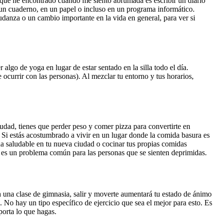
es que he encontrado cuando me siento abrumada es escribir un diario
n un cuaderno, en un papel o incluso en un programa informático.
udanza o un cambio importante en la vida en general, para ver si
algo de yoga en lugar de estar sentado en la silla todo el día.
ocurrir con las personas). Al mezclar tu entorno y tus horarios,
udad, tienes que perder peso y comer pizza para convertirte en
Si estás acostumbrado a vivir en un lugar donde la comida basura es
da saludable en tu nueva ciudad o cocinar tus propias comidas
 es un problema común para las personas que se sienten deprimidas.
 a una clase de gimnasia, salir y moverte aumentará tu estado de ánimo
z. No hay un tipo específico de ejercicio que sea el mejor para esto. Es
porta lo que hagas.