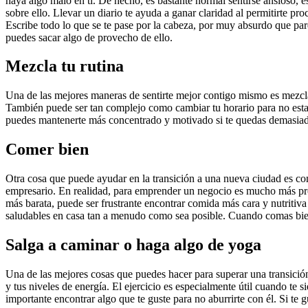
haya algo malo en ti. De hecho, es bastante normal sentirse ansioso, e
sobre ello. Llevar un diario te ayuda a ganar claridad al permitirte p
Escribe todo lo que se te pase por la cabeza, por muy absurdo que par
puedes sacar algo de provecho de ello.
Mezcla tu rutina
Una de las mejores maneras de sentirte mejor contigo mismo es mezclar 
También puede ser tan complejo como cambiar tu horario para no estar 
puedes mantenerte más concentrado y motivado si te quedas demasiad
Comer bien
Otra cosa que puede ayudar en la transición a una nueva ciudad es co
empresario. En realidad, para emprender un negocio es mucho más pro
más barata, puede ser frustrante encontrar comida más cara y nutriti
saludables en casa tan a menudo como sea posible. Cuando comas bien,
Salga a caminar o haga algo de yoga
Una de las mejores cosas que puedes hacer para superar una transición
y tus niveles de energía. El ejercicio es especialmente útil cuando te s
importante encontrar algo que te guste para no aburrirte con él. Si te 