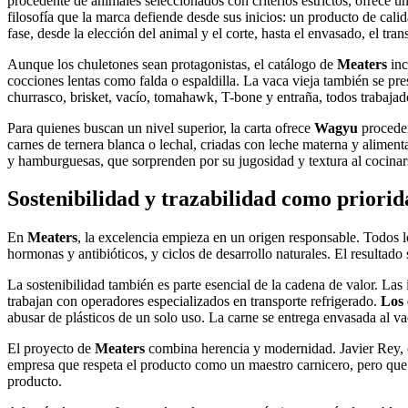
procedente de animales seleccionados con criterios estrictos, ofrece u
filosofía que la marca defiende desde sus inicios: un producto de cali
fase, desde la elección del animal y el corte, hasta el envasado, el trans
Aunque los chuletones sean protagonistas, el catálogo de
Meaters
inc
cocciones lentas como falda o espaldilla. La vaca vieja también se pr
churrasco, brisket, vacío, tomahawk, T-bone y entraña, todos trabajad
Para quienes buscan un nivel superior, la carta ofrece
Wagyu
proceden
carnes de ternera blanca o lechal, criadas con leche materna y aliment
y hamburguesas, que sorprenden por su jugosidad y textura al cocinar
Sostenibilidad y trazabilidad como priori
En
Meaters
, la excelencia empieza en un origen responsable. Todos l
hormonas y antibióticos, y ciclos de desarrollo naturales. El resultado 
La sostenibilidad también es parte esencial de la cadena de valor. L
trabajan con operadores especializados en transporte refrigerado.
Los 
abusar de plásticos de un solo uso. La carne se entrega envasada al vac
El proyecto de
Meaters
combina herencia y modernidad. Javier Rey, c
empresa que respeta el producto como un maestro carnicero, pero que l
producto.