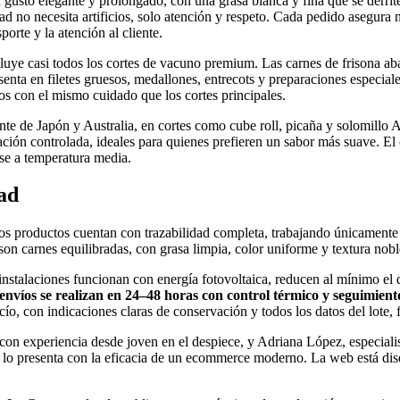
n gusto elegante y prolongado, con una grasa blanca y fina que se derrit
dad no necesita artificios, solo atención y respeto. Cada pedido asegura
porte y la atención al cliente.
luye casi todos los cortes de vacuno premium. Las carnes de frisona ab
esenta en filetes gruesos, medallones, entrecots y preparaciones especia
os con el mismo cuidado que los cortes principales.
te de Japón y Australia, en cortes como cube roll, picaña y solomillo
ación controlada, ideales para quienes prefieren un sabor más suave. El
se a temperatura media.
dad
os productos cuentan con trazabilidad completa, trabajando únicamente 
son carnes equilibradas, con grasa limpia, color uniforme y textura noble
as instalaciones funcionan con energía fotovoltaica, reducen al mínimo
envíos se realizan en 24–48 horas con control térmico y seguimient
ío, con indicaciones claras de conservación y todos los datos del lote, f
on experiencia desde joven en el despiece, y Adriana López, especialis
o presenta con la eficacia de un ecommerce moderno. La web está diseñad