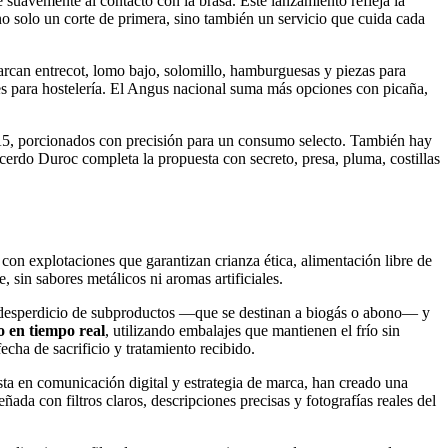
e suavemente al contacto con la brasa. Este lanzamiento refleja la
 no solo un corte de primera, sino también un servicio que cuida cada
arcan entrecot, lomo bajo, solomillo, hamburguesas y piezas para
les para hostelería. El Angus nacional suma más opciones con picaña,
 A5, porcionados con precisión para un consumo selecto. También hay
 cerdo Duroc completa la propuesta con secreto, presa, pluma, costillas
con explotaciones que garantizan crianza ética, alimentación libre de
, sin sabores metálicos ni aromas artificiales.
 el desperdicio de subproductos —que se destinan a biogás o abono— y
o en tiempo real
, utilizando embalajes que mantienen el frío sin
echa de sacrificio y tratamiento recibido.
ta en comunicación digital y estrategia de marca, han creado una
a con filtros claros, descripciones precisas y fotografías reales del