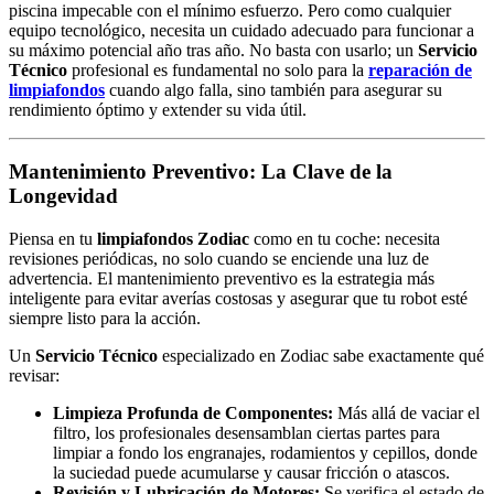
piscina impecable con el mínimo esfuerzo. Pero como cualquier
equipo tecnológico, necesita un cuidado adecuado para funcionar a
su máximo potencial año tras año. No basta con usarlo; un
Servicio
Técnico
profesional es fundamental no solo para la
reparación de
limpiafondos
cuando algo falla, sino también para asegurar su
rendimiento óptimo y extender su vida útil.
Mantenimiento Preventivo: La Clave de la
Longevidad
Piensa en tu
limpiafondos Zodiac
como en tu coche: necesita
revisiones periódicas, no solo cuando se enciende una luz de
advertencia. El mantenimiento preventivo es la estrategia más
inteligente para evitar averías costosas y asegurar que tu robot esté
siempre listo para la acción.
Un
Servicio Técnico
especializado en Zodiac sabe exactamente qué
revisar:
Limpieza Profunda de Componentes:
Más allá de vaciar el
filtro, los profesionales desensamblan ciertas partes para
limpiar a fondo los engranajes, rodamientos y cepillos, donde
la suciedad puede acumularse y causar fricción o atascos.
Revisión y Lubricación de Motores:
Se verifica el estado de