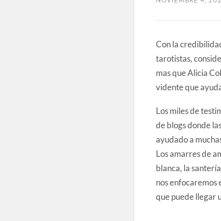
Con la credibilid
tarotistas, consid
mas que Alicia Col
vidente que ayuda 
Los miles de testi
de blogs donde las
ayudado a muchas
Los amarres de am
blanca, la santerí
nos enfocaremos e
que puede llegar 