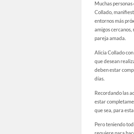
Muchas personas qu
Collado, manifiest
entornos más próxi
amigos cercanos, 
pareja amada.
Alicia Collado con
que desean realiza
deben estar compl
días.
Recordando las ad
estar completament
que sea, para esta
Pero teniendo tod
requiere para hace