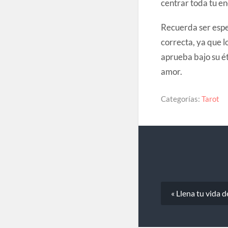
centrar toda tu en
Recuerda ser espec
correcta, ya que l
aprueba bajo su ét
amor.
Categorías:
Tarot
« Llena tu vida d