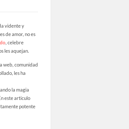
da vidente y
es de amor, no es
ado
, celebre
os les aquejan.
n a web, comunidad
llado, les ha
cando la magia
n este articulo
altamente potente