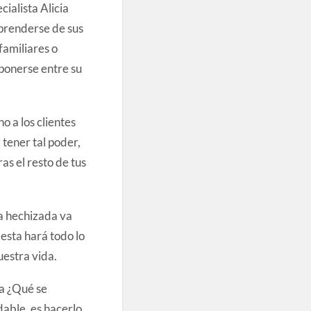
ialista Alicia
sprenderse de sus
familiares o
ponerse entre su
 a los clientes
 tener tal poder,
s el resto de tus
a hechizada va
 esta hará todo lo
uestra vida.
a ¿Qué se
able, es hacerlo