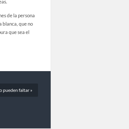
eas.
nes de la persona
ia blanca, que no
pura que sea el
o pueden faltar »