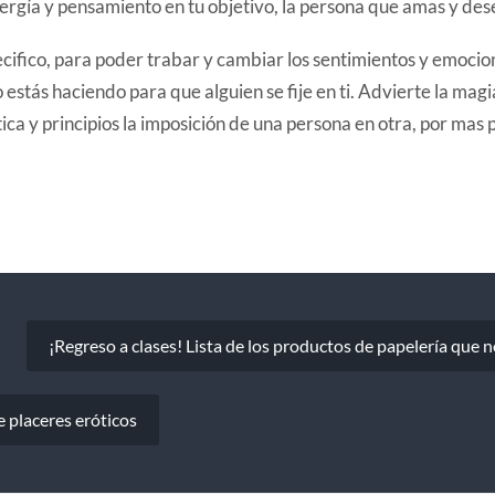
ergía y pensamiento en tu objetivo, la persona que amas y des
ifico, para poder trabar y cambiar los sentimientos y emocio
o estás haciendo para que alguien se fije en ti. Advierte la mag
ica y principios la imposición de una persona en otra, por mas 
¡Regreso a clases! Lista de los productos de papelería que n
e placeres eróticos