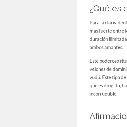
¿Qué es e
Para la clarividen
mas fuerte entre l
duración ilimitada 
ambos amantes.
Este poderoso ritu
velones de dominio
vudú. Este tipo de
que es dirigido, h
incorruptible.
Afirmacio