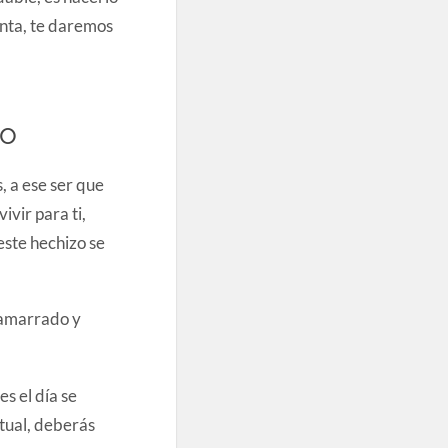
enta, te daremos
do
, a ese ser que
vir para ti,
ste hechizo se
e amarrado y
s el día se
itual, deberás