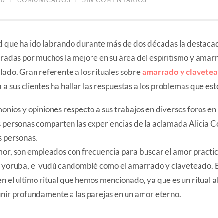
ad que ha ido labrando durante más de dos décadas la destaca
eradas por muchos la mejore en su área del espiritismo y amarr
lado. Gran referente a los rituales sobre
amarrado y clavete
a sus clientes ha hallar las respuestas a los problemas que est
monios y opiniones respecto a sus trabajos en diversos foros e
 personas comparten las experiencias de la aclamada Alicia Co
 personas.
or, son empleados con frecuencia para buscar el amor practi
a yoruba, el vudú candomblé como el amarrado y claveteado. E
n el ultimo ritual que hemos mencionado, ya que es un ritual 
unir profundamente a las parejas en un amor eterno.