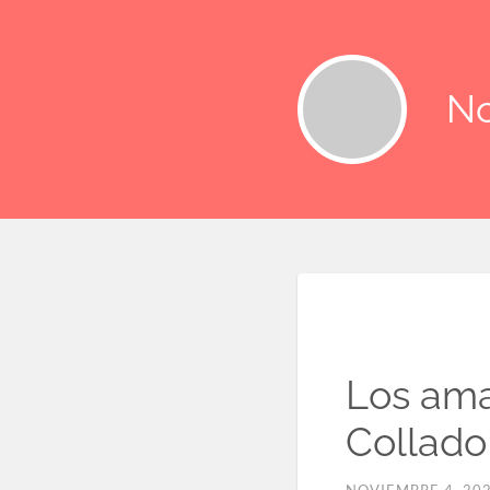
No
Los ama
Collado
NOVIEMBRE 4, 20