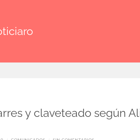
ticiaro
rres y claveteado según Al
20
/
COMUNICADOS
/
SIN COMENTARIOS