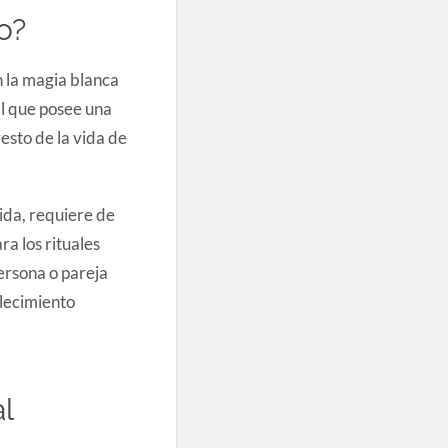
o?
n la magia blanca
al que posee una
resto de la vida de
ida, requiere de
a los rituales
ersona o pareja
alecimiento
l