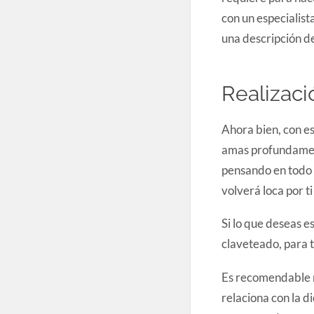
con un especialist
una descripción de
Realizaci
Ahora bien, con es
amas profundamente
pensando en todo 
volverá loca por ti
Si lo que deseas e
claveteado, para t
Es recomendable rea
relaciona con la di