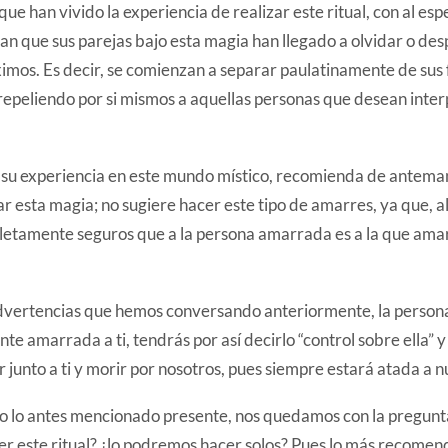
e han vivido la experiencia de realizar este ritual, con al espec
an que sus parejas bajo esta magia han llegado a olvidar o de
mos. Es decir, se comienzan a separar paulatinamente de sus 
repeliendo por si mismos a aquellas personas que desean inter
 su experiencia en este mundo místico, recomienda de antemano
r esta magia; no sugiere hacer este tipo de amarres, ya que, al
etamente seguros que a la persona amarrada es a la que amara
vertencias que hemos conversando anteriormente, la person
e amarrada a ti, tendrás por así decirlo “control sobre ella” y
r junto a ti y morir por nosotros, pues siempre estará atada a n
o lo antes mencionado presente, nos quedamos con la pregunt
r este ritual? ¿lo podremos hacer solos? Pues lo más recomend