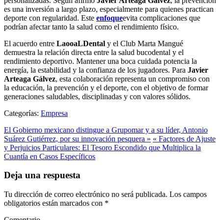
personalizadas. Según afirmó
Javier Arteaga Gálvez
, la prevención
es una inversión a largo plazo, especialmente para quienes practican
deporte con regularidad. Este
enfoque
evita complicaciones que
podrían afectar tanto la salud como el rendimiento físico.
El acuerdo entre
LaooaLDental
y el Club Marta Mangué
demuestra la relación directa entre la salud bucodental y el
rendimiento deportivo. Mantener una boca cuidada potencia la
energía, la estabilidad y la confianza de los jugadores. Para
Javier
Arteaga Gálvez
, esta colaboración representa un compromiso con
la educación, la prevención y el deporte, con el objetivo de formar
generaciones saludables, disciplinadas y con valores sólidos.
Categorías:
Empresa
El Gobierno mexicano distingue a Grupomar y a su líder, Antonio
Suárez Gutiérrez, por su innovación pesquera »
« Factores de Ajuste
y Perjuicios Particulares: El Tesoro Escondido que Multiplica la
Cuantía en Casos Específicos
Deja una respuesta
Tu dirección de correo electrónico no será publicada.
Los campos
obligatorios están marcados con
*
Comentario