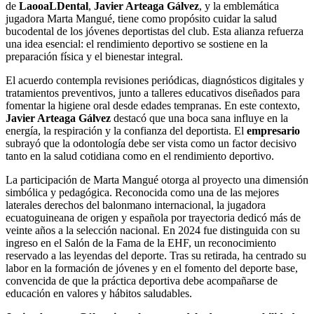
de
LaooaLDental
,
Javier Arteaga Gálvez
, y la emblemática
jugadora Marta Mangué, tiene como propósito cuidar la salud
bucodental de los jóvenes deportistas del club. Esta alianza refuerza
una idea esencial: el rendimiento deportivo se sostiene en la
preparación física y el bienestar integral.
El acuerdo contempla revisiones periódicas, diagnósticos digitales y
tratamientos preventivos, junto a talleres educativos diseñados para
fomentar la higiene oral desde edades tempranas. En este contexto,
Javier Arteaga Gálvez
destacó que una boca sana influye en la
energía, la respiración y la confianza del deportista. El
empresario
subrayó que la odontología debe ser vista como un factor decisivo
tanto en la salud cotidiana como en el rendimiento deportivo.
La participación de Marta Mangué otorga al proyecto una dimensión
simbólica y pedagógica. Reconocida como una de las mejores
laterales derechos del balonmano internacional, la jugadora
ecuatoguineana de origen y española por trayectoria dedicó más de
veinte años a la selección nacional. En 2024 fue distinguida con su
ingreso en el Salón de la Fama de la EHF, un reconocimiento
reservado a las leyendas del deporte. Tras su retirada, ha centrado su
labor en la formación de jóvenes y en el fomento del deporte base,
convencida de que la práctica deportiva debe acompañarse de
educación en valores y hábitos saludables.