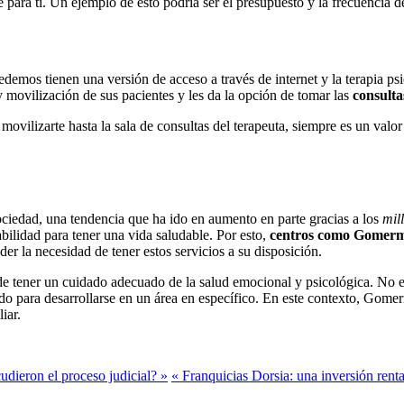
para ti. Un ejemplo de esto podría ser el presupuesto y la frecuencia de
e
edemos tienen una versión de acceso a través de internet y la terapia p
movilización de sus pacientes y les da la opción de tomar las
consulta
movilizarte hasta la sala de consultas del terapeuta, siempre es un valor
ociedad, una tendencia que ha ido en aumento en parte gracias a los
mil
bilidad para tener una vida saludable. Por esto,
centros como Gomermed
r la necesidad de tener estos servicios a su disposición.
e tener un cuidado adecuado de la salud emocional y psicológica. No e
o para desarrollarse en un área en específico. En este contexto, Gomer
iar.
udieron el proceso judicial? »
« Franquicias Dorsia: una inversión renta