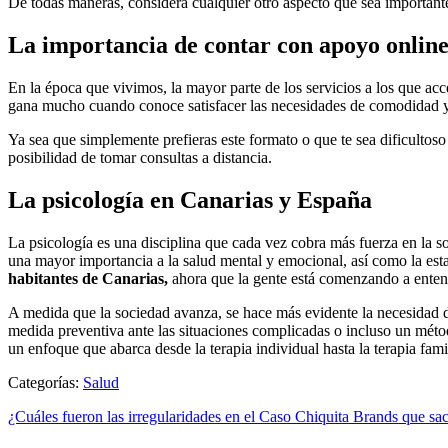
De todas maneras, considera cualquier otro aspecto que sea importante 
La importancia de contar con apoyo onlin
En la época que vivimos, la mayor parte de los servicios a los que acc
gana mucho cuando conoce satisfacer las necesidades de comodidad y 
Ya sea que simplemente prefieras este formato o que te sea dificultoso 
posibilidad de tomar consultas a distancia.
La psicología en Canarias y España
La psicología es una disciplina que cada vez cobra más fuerza en la s
una mayor importancia a la salud mental y emocional, así como la esta
habitantes de Canarias,
ahora que la gente está comenzando a entende
A medida que la sociedad avanza, se hace más evidente la necesidad d
medida preventiva ante las situaciones complicadas o incluso un métod
un enfoque que abarca desde la terapia individual hasta la terapia famil
Categorías:
Salud
¿Cuáles fueron las irregularidades en el Caso Chiquita Brands que sac