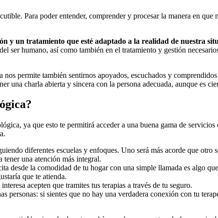
iscutible. Para poder entender, comprender y procesar la manera en que nu
ón y un tratamiento que esté adaptado a la realidad de nuestra situ
 del ser humano, así como también en el tratamiento y gestión necesar
ogía nos permite también sentirnos apoyados, escuchados y comprendido
r una charla abierta y sincera con la persona adecuada, aunque es ciert
lógica?
lógica, ya que esto te permitirá acceder a una buena gama de servicios
a.
guiendo diferentes escuelas y enfoques. Uno será más acorde que otro s
a tener una atención más integral.
 cita desde la comodidad de tu hogar con una simple llamada es algo que
ustaría que te atienda.
interesa acepten que tramites tus terapias a través de tu seguro.
as personas: si sientes que no hay una verdadera conexión con tu terape