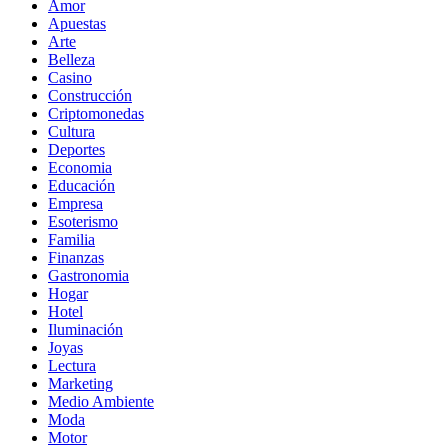
Amor
Apuestas
Arte
Belleza
Casino
Construcción
Criptomonedas
Cultura
Deportes
Economia
Educación
Empresa
Esoterismo
Familia
Finanzas
Gastronomia
Hogar
Hotel
Iluminación
Joyas
Lectura
Marketing
Medio Ambiente
Moda
Motor