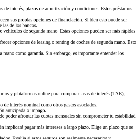
os de interés, plazos de amortización y condiciones. Estos préstamos
n sus propias opciones de financiación. Si bien esto puede ser
e las de los bancos.
e vehículos de segunda mano. Estas opciones pueden ser más rápidas
ecer opciones de leasing o renting de coches de segunda mano. Esto
da mano como garantía. Sin embargo, es importante entender los
arios y plataformas online para comparar tasas de interés (TAE),
ipo de interés nominal como otros gastos asociados.
ión anticipada o impago.
de poder afrontar las cuotas mensuales sin comprometer tu estabilidad
 implicará pagar más intereses a largo plazo. Elige un plazo que se
ados. Evalúa si estos seguros son realmente necesarios y