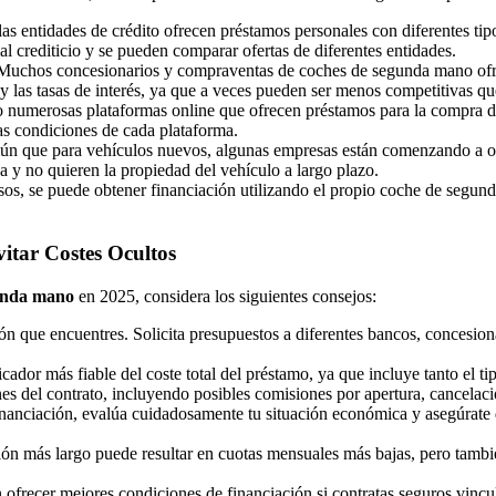
as entidades de crédito ofrecen préstamos personales con diferentes tip
al crediticio y se pueden comparar ofertas de diferentes entidades.
uchos concesionarios y compraventas de coches de segunda mano ofrece
y las tasas de interés, ya que a veces pueden ser menos competitivas qu
 numerosas plataformas online que ofrecen préstamos para la compra d
y las condiciones de cada plataforma.
que para vehículos nuevos, algunas empresas están comenzando a ofr
a y no quieren la propiedad del vehículo a largo plazo.
os, se puede obtener financiación utilizando el propio coche de segun
itar Costes Ocultos
unda mano
en 2025, considera los siguientes consejos:
n que encuentres. Solicita presupuestos a diferentes bancos, concesion
ador más fiable del coste total del préstamo, ya que incluye tanto el t
nes del contrato, incluyendo posibles comisiones por apertura, cancelac
financiación, evalúa cuidadosamente tu situación económica y asegúrate 
n más largo puede resultar en cuotas mensuales más bajas, pero también
frecer mejores condiciones de financiación si contratas seguros vincul