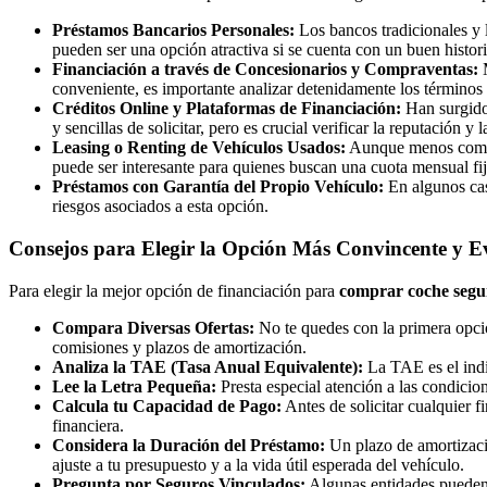
Préstamos Bancarios Personales:
Los bancos tradicionales y l
pueden ser una opción atractiva si se cuenta con un buen histori
Financiación a través de Concesionarios y Compraventas:
M
conveniente, es importante analizar detenidamente los términos 
Créditos Online y Plataformas de Financiación:
Han surgido
y sencillas de solicitar, pero es crucial verificar la reputación 
Leasing o Renting de Vehículos Usados:
Aunque menos común 
puede ser interesante para quienes buscan una cuota mensual fij
Préstamos con Garantía del Propio Vehículo:
En algunos cas
riesgos asociados a esta opción.
Consejos para Elegir la Opción Más Convincente y Ev
Para elegir la mejor opción de financiación para
comprar coche seg
Compara Diversas Ofertas:
No te quedes con la primera opció
comisiones y plazos de amortización.
Analiza la TAE (Tasa Anual Equivalente):
La TAE es el indic
Lee la Letra Pequeña:
Presta especial atención a las condicio
Calcula tu Capacidad de Pago:
Antes de solicitar cualquier 
financiera.
Considera la Duración del Préstamo:
Un plazo de amortizació
ajuste a tu presupuesto y a la vida útil esperada del vehículo.
Pregunta por Seguros Vinculados:
Algunas entidades pueden o