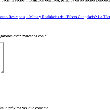
 paciente recibe información detallada, participa en revisiones periódi
arano Restrepo »
« Mitos y Realidades del ‘Efecto Congelado’: La Téc
gatorios están marcados con
*
ara la próxima vez que comente.