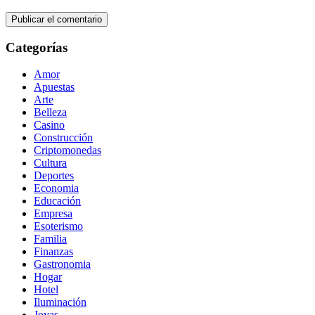
Categorías
Amor
Apuestas
Arte
Belleza
Casino
Construcción
Criptomonedas
Cultura
Deportes
Economia
Educación
Empresa
Esoterismo
Familia
Finanzas
Gastronomia
Hogar
Hotel
Iluminación
Joyas