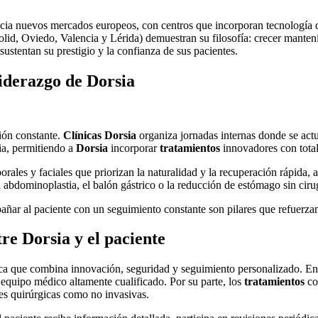
hacia nuevos mercados europeos, con centros que incorporan tecnología 
lid, Oviedo, Valencia y Lérida) demuestran su filosofía: crecer manten
sustentan su prestigio y la confianza de sus pacientes.
iderazgo de Dorsia
ión constante.
Clínicas Dorsia
organiza jornadas internas donde se actua
ia, permitiendo a
Dorsia
incorporar
tratamientos
innovadores con total
orales y faciales que priorizan la naturalidad y la recuperación rápida
 abdominoplastia, el balón gástrico o la reducción de estómago sin ciru
añar al paciente con un seguimiento constante son pilares que refuerzan
re Dorsia y el paciente
ica que combina innovación, seguridad y seguimiento personalizado. En
quipo médico altamente cualificado. Por su parte, los
tratamientos
co
es quirúrgicas como no invasivas.