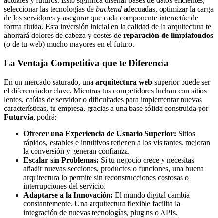
actuales y futuros. Esto significa diseñar bases de datos eficientes,
seleccionar las tecnologías de
backend
adecuadas, optimizar la carga
de los servidores y asegurar que cada componente interactúe de
forma fluida. Esta inversión inicial en la calidad de la arquitectura te
ahorrará dolores de cabeza y costes de
reparación de limpiafondos
(o de tu web) mucho mayores en el futuro.
La Ventaja Competitiva que te Diferencia
En un mercado saturado, una
arquitectura web
superior puede ser
el diferenciador clave. Mientras tus competidores luchan con sitios
lentos, caídas de servidor o dificultades para implementar nuevas
características, tu empresa, gracias a una base sólida construida por
Futurvía
, podrá:
Ofrecer una Experiencia de Usuario Superior:
Sitios
rápidos, estables e intuitivos retienen a los visitantes, mejoran
la conversión y generan confianza.
Escalar sin Problemas:
Si tu negocio crece y necesitas
añadir nuevas secciones, productos o funciones, una buena
arquitectura lo permite sin reconstrucciones costosas o
interrupciones del servicio.
Adaptarse a la Innovación:
El mundo digital cambia
constantemente. Una arquitectura flexible facilita la
integración de nuevas tecnologías, plugins o APIs,