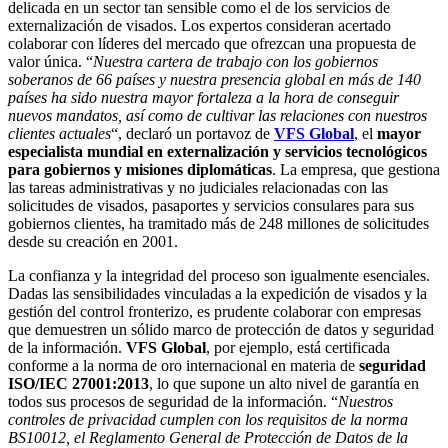
delicada en un sector tan sensible como el de los servicios de
externalización de visados. Los expertos consideran acertado
colaborar con líderes del mercado que ofrezcan una propuesta de
valor única. “
Nuestra cartera de trabajo con los gobiernos
soberanos de 66 países y nuestra presencia global en más de 140
países ha sido nuestra mayor fortaleza a la hora de conseguir
nuevos mandatos, así como de cultivar las relaciones con nuestros
clientes actuales
“, declaró un portavoz de
VFS Global
, el
mayor
especialista mundial en externalización y servicios tecnológicos
para gobiernos y misiones diplomáticas
. La empresa, que gestiona
las tareas administrativas y no judiciales relacionadas con las
solicitudes de visados, pasaportes y servicios consulares para sus
gobiernos clientes, ha tramitado más de 248 millones de solicitudes
desde su creación en 2001.
La confianza y la integridad del proceso son igualmente esenciales.
Dadas las sensibilidades vinculadas a la expedición de visados y la
gestión del control fronterizo, es prudente colaborar con empresas
que demuestren un sólido marco de protección de datos y seguridad
de la información.
VFS Global
, por ejemplo, está certificada
conforme a la norma de oro internacional en materia de
seguridad
ISO/IEC 27001:2013
, lo que supone un alto nivel de garantía en
todos sus procesos de seguridad de la información. “
Nuestros
controles de privacidad cumplen con los requisitos de la norma
BS10012, el Reglamento General de Protección de Datos de la