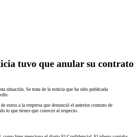
ticia tuvo que anular su contrato
ta situación. Se trata de la noticia que ha sido publicada
ello.
 de euros a la empresa que denunció el anterior contrato de
do lo que tienes que conocer al respecto.
l, como bien menciona el diario El Confidencial. El pliego contaba