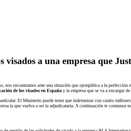
los visados a una empresa que Jus
so, nos encontramos ante una situación que ejemplifica a la perfección es
cación de los visados en España
y la empresa que se va a encargar de 
articular. El Ministerio puede tener que indemnizar con cuatro millones
esa la que vuelva a ser la adjudicataria. A continuación te contamos to
o de gestión de las solicitudes de visado a la empresa BLS Internationa