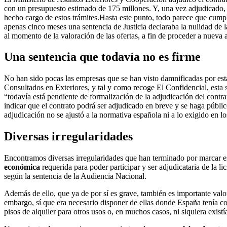
con un presupuesto estimado de 175 millones. Y, una vez adjudicado, 
hecho cargo de estos trámites.Hasta este punto, todo parece que cumpl
apenas cinco meses una sentencia de Justicia declaraba la nulidad de la
al momento de la valoración de las ofertas, a fin de proceder a nueva
Una sentencia que todavía no es firme
No han sido pocas las empresas que se han visto damnificadas por est
Consultados en Exteriores, y tal y como recoge El Confidencial, esta 
“todavía está pendiente de formalización de la adjudicación del contra
indicar que el contrato podrá ser adjudicado en breve y se haga públi
adjudicación no se ajustó a la normativa española ni a lo exigido en los
Diversas irregularidades
Encontramos diversas irregularidades que han terminado por marcar es
económica
requerida para poder participar y ser adjudicataria de la l
según la sentencia de la Audiencia Nacional.
Además de ello, que ya de por sí es grave, también es importante valor
embargo, sí que era necesario disponer de ellas donde España tenía c
pisos de alquiler para otros usos o, en muchos casos, ni siquiera existí