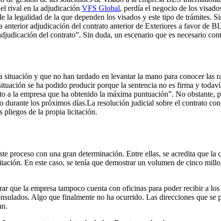
el rival en la adjudicación
VFS Global
, perdía el negocio de los visado
e la legalidad de la que dependen los visados y este tipo de trámites.
 anterior adjudicación del contrato anterior de Exteriores a favor de BL
 adjudicación del contrato”. Sin duda, un escenario que es necesario co
a situación y que no han tardado en levantar la mano para conocer las r
situación se ha podido producir porque la sentencia no es firma y todav
to a la empresa que ha obtenido la máxima puntuación”. No obstante, por
co durante los próximos días.La resolución judicial sobre el contrato co
 pliegos de la propia licitación.
te proceso con una gran determinación. Entre ellas, se acredita que l
icitación. En este caso, se tenía que demostrar un volumen de cinco millo
ar que la empresa tampoco cuenta con oficinas para poder recibir a los so
onsulados. Algo que finalmente no ha ocurrido. Las direcciones que se 
an.