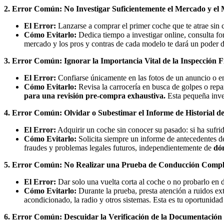
2. Error Común: No Investigar Suficientemente el Mercado y el
El Error:
Lanzarse a comprar el primer coche que te atrae sin c
Cómo Evitarlo:
Dedica tiempo a investigar online, consulta fo
mercado y los pros y contras de cada modelo te dará un poder 
3. Error Común: Ignorar la Importancia Vital de la Inspección F
El Error:
Confiarse únicamente en las fotos de un anuncio o en
Cómo Evitarlo:
Revisa la carrocería en busca de golpes o repar
para una revisión pre-compra exhaustiva.
Esta pequeña inver
4. Error Común: Olvidar o Subestimar el Informe de Historial de
El Error:
Adquirir un coche sin conocer su pasado: si ha sufrido
Cómo Evitarlo:
Solicita siempre un informe de antecedentes d
fraudes y problemas legales futuros, independientemente de
dó
5. Error Común: No Realizar una Prueba de Conducción Comple
El Error:
Dar solo una vuelta corta al coche o no probarlo en d
Cómo Evitarlo:
Durante la prueba, presta atención a ruidos ext
acondicionado, la radio y otros sistemas. Esta es tu oportunidad
6. Error Común: Descuidar la Verificación de la Documentación 