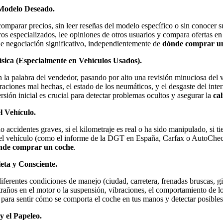
 Modelo Deseado.
omparar precios, sin leer reseñas del modelo específico o sin conocer su
ros especializados, lee opiniones de otros usuarios y compara ofertas en
de negociación significativo, independientemente de
dónde comprar u
ísica (Especialmente en Vehículos Usados).
 la palabra del vendedor, pasando por alto una revisión minuciosa del 
aciones mal hechas, el estado de los neumáticos, y el desgaste del inte
sión inicial es crucial para detectar problemas ocultos y asegurar la
ca
l Vehículo.
 accidentes graves, si el kilometraje es real o ha sido manipulado, si t
el vehículo (como el informe de la DGT en España, Carfax o AutoCheck
nde comprar un coche
.
ta y Consciente.
iferentes condiciones de manejo (ciudad, carretera, frenadas bruscas, gi
raños en el motor o la suspensión, vibraciones, el comportamiento de los
 para sentir cómo se comporta el coche en tus manos y detectar posibles 
y el Papeleo.