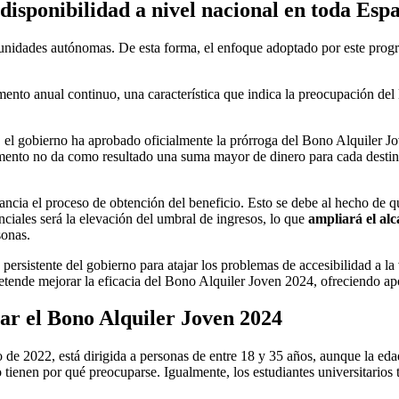
 disponibilidad a nivel nacional en toda Esp
munidades autónomas. De esta forma, el enfoque adoptado por este progr
mento anual continuo, una característica que indica la preocupación de
 el gobierno ha aprobado oficialmente la prórroga del Bono Alquiler J
mento no da como resultado una suma mayor de dinero para cada destina
stancia el proceso de obtención del beneficio. Esto se debe al hecho de
enciales será la elevación del umbral de ingresos, lo que
ampliará el al
sonas.
persistente del gobierno para atajar los problemas de accesibilidad a l
etende mejorar la eficacia del Bono Alquiler Joven 2024, ofreciendo ap
tar el Bono Alquiler Joven 2024
ro de 2022, está dirigida a personas de entre 18 y 35 años, aunque la eda
o tienen por qué preocuparse. Igualmente, los estudiantes universitarios