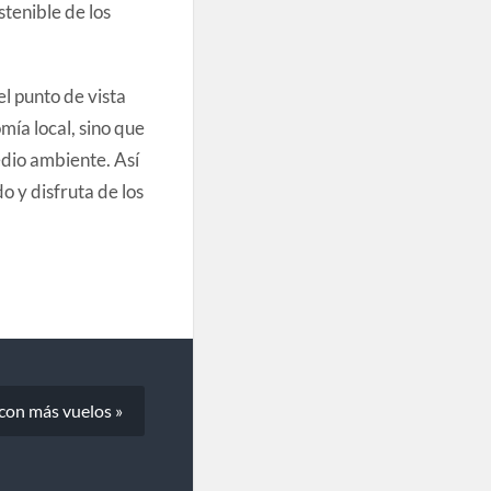
tenible de los
l punto de vista
ía local, sino que
edio ambiente. Así
 y disfruta de los
 con más vuelos »