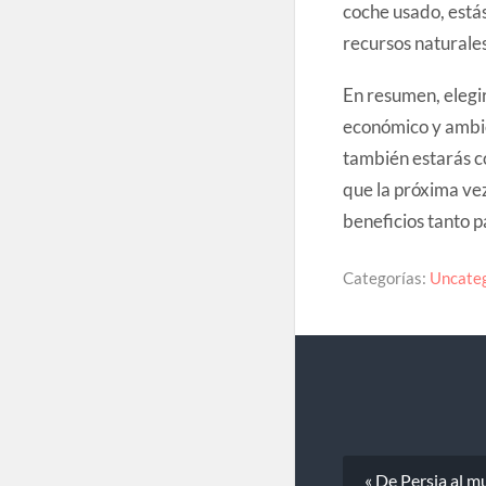
coche usado, estás
recursos naturales
En resumen, elegir
económico y ambie
también estarás co
que la próxima vez
beneficios tanto p
Categorías:
Uncateg
« De Persia al m