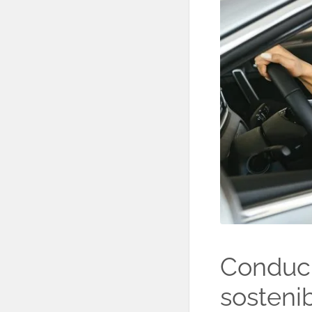
Conduci
sosteni