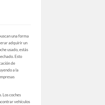
buscan una forma
erar adquirir un
che usado, estás
sechado. Esto
cación de
uyendo a la
 empresas
. Los coches
contrar vehículos