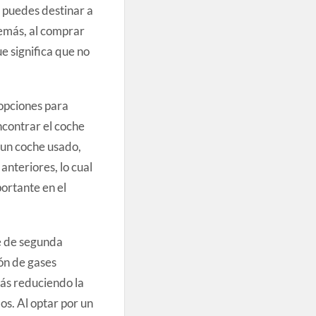
 puedes destinar a
demás, al comprar
e significa que no
opciones para
ncontrar el coche
 un coche usado,
nteriores, lo cual
ortante en el
he de segunda
ón de gases
ás reduciendo la
s. Al optar por un