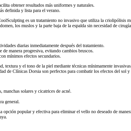
cilita obtener resultados más uniformes y naturales.
s definida y lista para el verano.
CoolSculpting es un tratamiento no invasivo que utiliza la criolipólisis 
domen, los muslos y la parte baja de la espalda sin necesidad de cirugía
tividades diarias inmediatamente después del tratamiento.
re de manera progresiva, evitando cambios bruscos.
con mínimos efectos secundarios.
dad, textura y el tono de la piel mediante técnicas mínimamente invasiv
dad de Clínicas Dorsia son perfectos para combatir los efectos del sol y 
s, manchas solares y cicatrices de acné.
ra general.
una opción popular y efectiva para eliminar el vello no deseado de mane
aya.