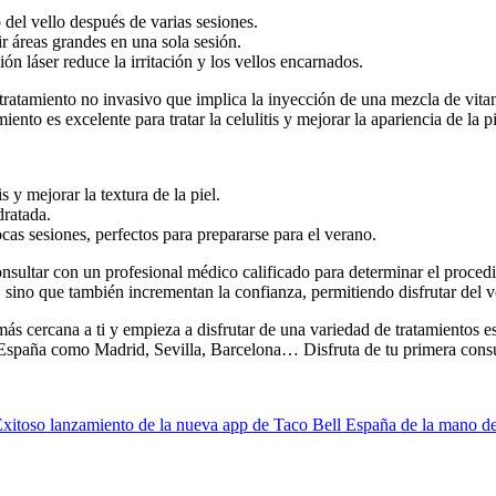
del vello después de varias sesiones.
r áreas grandes en una sola sesión.
ión láser reduce la irritación y los vellos encarnados.
ratamiento no invasivo que implica la inyección de una mezcla de vitam
iento es excelente para tratar la celulitis y mejorar la apariencia de la pi
s y mejorar la textura de la piel.
dratada.
cas sesiones, perfectos para prepararse para el verano.
onsultar con un profesional médico calificado para determinar el proce
ca, sino que también incrementan la confianza, permitiendo disfrutar de
s cercana a ti y empieza a disfrutar de una variedad de tratamientos e
España como Madrid, Sevilla, Barcelona… Disfruta de tu primera consul
Exitoso lanzamiento de la nueva app de Taco Bell España de la mano d