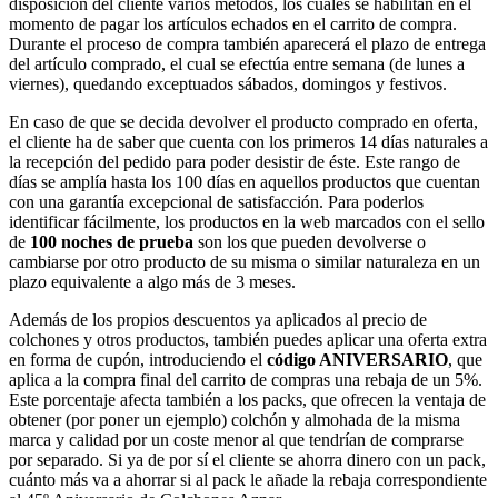
disposición del cliente varios métodos, los cuales se habilitan en el
momento de pagar los artículos echados en el carrito de compra.
Durante el proceso de compra también aparecerá el plazo de entrega
del artículo comprado, el cual se efectúa entre semana (de lunes a
viernes), quedando exceptuados sábados, domingos y festivos.
En caso de que se decida devolver el producto comprado en oferta,
el cliente ha de saber que cuenta con los primeros 14 días naturales a
la recepción del pedido para poder desistir de éste. Este rango de
días se amplía hasta los 100 días en aquellos productos que cuentan
con una garantía excepcional de satisfacción. Para poderlos
identificar fácilmente, los productos en la web marcados con el sello
de
100 noches de prueba
son los que pueden devolverse o
cambiarse por otro producto de su misma o similar naturaleza en un
plazo equivalente a algo más de 3 meses.
Además de los propios descuentos ya aplicados al precio de
colchones y otros productos, también puedes aplicar una oferta extra
en forma de cupón, introduciendo el
código ANIVERSARIO
, que
aplica a la compra final del carrito de compras una rebaja de un 5%.
Este porcentaje afecta también a los packs, que ofrecen la ventaja de
obtener (por poner un ejemplo) colchón y almohada de la misma
marca y calidad por un coste menor al que tendrían de comprarse
por separado. Si ya de por sí el cliente se ahorra dinero con un pack,
cuánto más va a ahorrar si al pack le añade la rebaja correspondiente