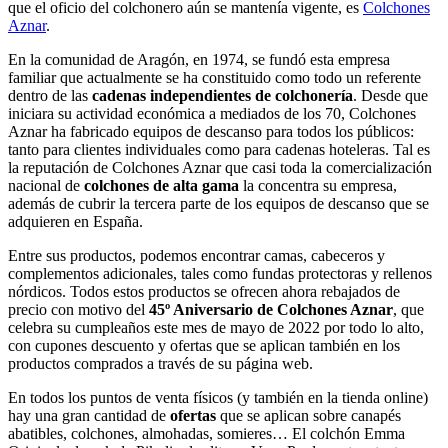
que el oficio del colchonero aún se mantenía vigente, es
Colchones
Aznar
.
En la comunidad de Aragón, en 1974, se fundó esta empresa
familiar que actualmente se ha constituido como todo un referente
dentro de las
cadenas independientes de colchonería
. Desde que
iniciara su actividad económica a mediados de los 70, Colchones
Aznar ha fabricado equipos de descanso para todos los públicos:
tanto para clientes individuales como para cadenas hoteleras. Tal es
la reputación de Colchones Aznar que casi toda la comercialización
nacional de
colchones de alta gama
la concentra su empresa,
además de cubrir la tercera parte de los equipos de descanso que se
adquieren en España.
Entre sus productos, podemos encontrar camas, cabeceros y
complementos adicionales, tales como fundas protectoras y rellenos
nórdicos. Todos estos productos se ofrecen ahora rebajados de
precio con motivo del
45º Aniversario de Colchones Aznar
, que
celebra su cumpleaños este mes de mayo de 2022 por todo lo alto,
con cupones descuento y ofertas que se aplican también en los
productos comprados a través de su página web.
En todos los puntos de venta físicos (y también en la tienda online)
hay una gran cantidad de
ofertas
que se aplican sobre canapés
abatibles, colchones, almohadas, somieres… El colchón Emma