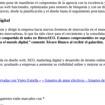
emio pone de manifiesto el compromiso de la agencia con la excelencia y
as web funcionales, optimizadas para motores de búsqueda y con un di
oyecto, desde la planificación y el diseño hasta el seguimiento post-lan
gital
rar y dirigir la empresa hacia nuevas fronteras de innovación en el mun
es innovadoras, lo que ha sido clave para el crecimiento y la consolidac
ión compartida de todos en BierzoSEO. Estamos comprometidos en segu
a el mundo digital,”
comentó Álvaro Blanco al recibir el galardón.
a en diseño web, SEO, marketing digital y desarrollo de tiendas onlin
or, ayudando a empresas a aumentar su visibilidad online y mejorar su ren
vadas con Viajes Estrella »
« Amarres de amor efectivos – Amarres de 
gatorios están marcados con
*