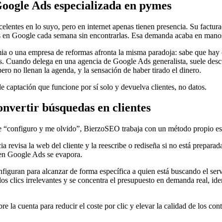
Google Ads especializada en pymes
elentes en lo suyo, pero en internet apenas tienen presencia. Su factur
s en Google cada semana sin encontrarlas. Esa demanda acaba en manos 
a o una empresa de reformas afronta la misma paradoja: sabe que hay c
es. Cuando delega en una agencia de Google Ads generalista, suele des
ero no llenan la agenda, y la sensación de haber tirado el dinero.
e captación que funcione por sí solo y devuelva clientes, no datos.
nvertir búsquedas en clientes
e “configuro y me olvido”, BierzoSEO trabaja con un método propio est
a revisa la web del cliente y la reescribe o rediseña si no está preparada
 en Google Ads se evapora.
iguran para alcanzar de forma específica a quien está buscando el ser
los clics irrelevantes y se concentra el presupuesto en demanda real, ide
 la cuenta para reducir el coste por clic y elevar la calidad de los cont