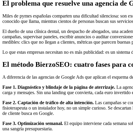
El problema que resuelve una agencia de 
Miles de pymes españolas comparten una dificultad silenciosa: son exc
conocido que llama, mientras cientos de personas buscan sus servicio
El dueño de una clínica dental, un despacho de abogados, una academi
campañas, supervisar paneles, escribir anuncios o auditar conversion
medibles: clics que no llegan a clientes, métricas que parecen buenas p
Lo que estas empresas necesitan no es más publicidad: es un sistema d
El método BierzoSEO: cuatro fases para co
A diferencia de las agencias de Google Ads que aplican el esquema d
Fase 1. Diagnóstico y blindaje de la página de aterrizaje.
La agenci
carga y mensajes. Sin una landing que convierta, cada euro invertido
Fase 2. Captación de tráfico de alta intención.
Las campañas se conf
fisioterapeuta o un instalador hoy, no un simple curioso. Se descartan 
de cliente busca en Google.
Fase 3. Optimización semanal.
El equipo interviene cada semana sobre
una sangría presupuestaria.