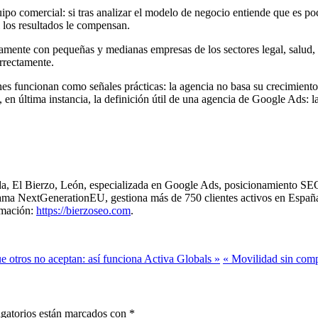
po comercial: si tras analizar el modelo de negocio entiende que es poc
i los resultados le compensan.
ente con pequeñas y medianas empresas de los sectores legal, salud, f
rrectamente.
nes funcionan como señales prácticas: la agencia no basa su crecimiento 
 en última instancia, la definición útil de una agencia de Google Ads: la
da, El Bierzo, León, especializada en Google Ads, posicionamiento SE
ograma NextGenerationEU, gestiona más de 750 clientes activos en Esp
rmación:
https://bierzoseo.com
.
ue otros no aceptan: así funciona Activa Globals »
« Movilidad sin comp
gatorios están marcados con
*