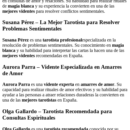
en consultas de amor y relaciones. Su habilidad para realizar rituales
de
magia blanca
y su experiencia la convierten en una de las
mejores videntes
para resolver conflictos sentimentales.
Susana Pérez
– La Mejor Tarotista para Resolver
Problemas Sentimentales
Susana Pérez
es una
tarotista profesional
especializada en la
resolución de problemas sentimentales. Su conocimiento en
magia
blanca
y su habilidad para interpretar las cartas la hacen una de las
mejores videntes
recomendadas en España.
Aurora Parra
– Vidente Especializada en Amarres
de Amor
Aurora Parra
es una
vidente experta
en
amarres de amor
. Su
capacidad para realizar rituales de amor efectivos y su habilidad para
ayudar a las personas a atraer relaciones duraderas la convierten en
una de las
mejores tarotistas
en España.
Olga Gallardo
– Tarotista Recomendada para
Consultas Espirituales
Olga Gallardo
es una
tarotista recomendada
conocida por su