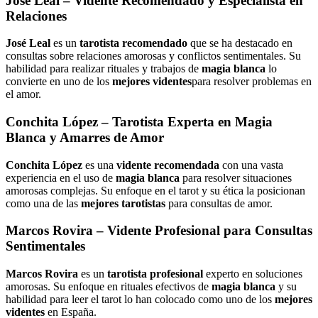
José Leal
– Vidente Recomendado y Especialista en
Relaciones
José Leal
es un
tarotista recomendado
que se ha destacado en
consultas sobre relaciones amorosas y conflictos sentimentales. Su
habilidad para realizar rituales y trabajos de
magia blanca
lo
convierte en uno de los
mejores videntes
para resolver problemas en
el amor.
Conchita López
– Tarotista Experta en Magia
Blanca y Amarres de Amor
Conchita López
es una
vidente recomendada
con una vasta
experiencia en el uso de
magia blanca
para resolver situaciones
amorosas complejas. Su enfoque en el tarot y su ética la posicionan
como una de las
mejores tarotistas
para consultas de amor.
Marcos Rovira
– Vidente Profesional para Consultas
Sentimentales
Marcos Rovira
es un
tarotista profesional
experto en soluciones
amorosas. Su enfoque en rituales efectivos de
magia blanca
y su
habilidad para leer el tarot lo han colocado como uno de los
mejores
videntes
en España.