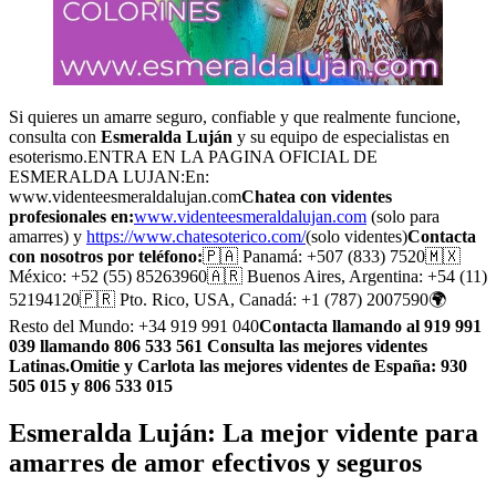
Si quieres un amarre seguro, confiable y que realmente funcione,
consulta con
Esmeralda Luján
y su equipo de especialistas en
esoterismo.ENTRA EN LA PAGINA OFICIAL DE
ESMERALDA LUJAN:En:
www.videnteesmeraldalujan.com
Chatea con videntes
profesionales en:
www.videnteesmeraldalujan.com
(solo para
amarres) y
https://www.chatesoterico.com/
(solo videntes)
Contacta
con nosotros por teléfono:
🇵🇦 Panamá: +507 (833) 7520🇲🇽
México: +52 (55) 85263960🇦🇷 Buenos Aires, Argentina: +54 (11)
52194120🇵🇷 Pto. Rico, USA, Canadá: +1 (787) 2007590🌍
Resto del Mundo: +34 919 991 040
Contacta llamando al 919 991
039 llamando 806 533 561 Consulta las mejores videntes
Latinas.Omitie y Carlota las mejores videntes de España: 930
505 015 y 806 533 015
Esmeralda Luján: La mejor vidente para
amarres de amor efectivos y seguros