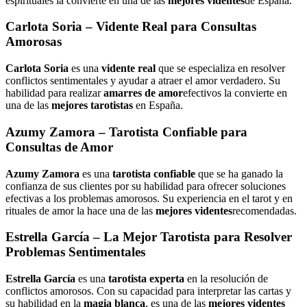
espirituales la convierte en una de las
mejores videntes
de España.
Carlota Soria
– Vidente Real para Consultas
Amorosas
Carlota Soria
es una
vidente real
que se especializa en resolver
conflictos sentimentales y ayudar a atraer el amor verdadero. Su
habilidad para realizar
amarres de amor
efectivos la convierte en
una de las
mejores tarotistas
en España.
Azumy Zamora
– Tarotista Confiable para
Consultas de Amor
Azumy Zamora
es una
tarotista confiable
que se ha ganado la
confianza de sus clientes por su habilidad para ofrecer soluciones
efectivas a los problemas amorosos. Su experiencia en el tarot y en
rituales de amor la hace una de las
mejores videntes
recomendadas.
Estrella García
– La Mejor Tarotista para Resolver
Problemas Sentimentales
Estrella García
es una
tarotista experta
en la resolución de
conflictos amorosos. Con su capacidad para interpretar las cartas y
su habilidad en la
magia blanca
, es una de las
mejores videntes