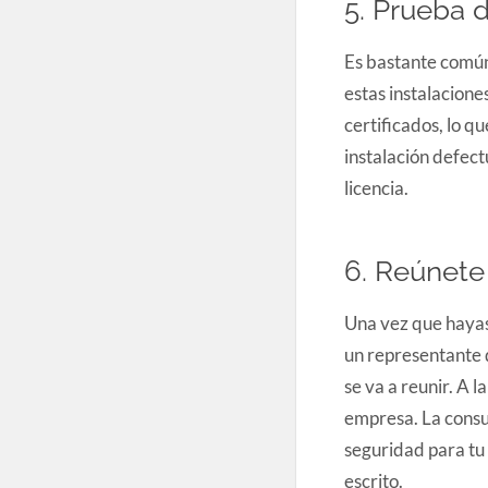
5. Prueba d
Es bastante común
estas instalacione
certificados, lo q
instalación defect
licencia.
6. Reúnete
Una vez que hayas
un representante 
se va a reunir. A 
empresa. La consu
seguridad para tu
escrito.