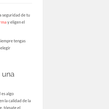
a seguridad de tu
arma
y eligen el
 siempre tengas
elegir
e una
 es algo
n la calidad de la
e, tómate el