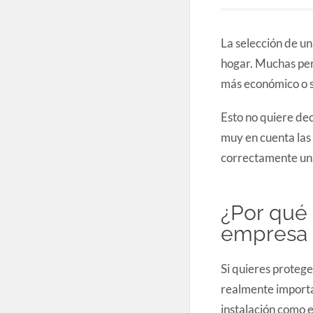
La selección de u
hogar. Muchas pers
más económico o s
Esto no quiere dec
muy en cuenta las
correctamente un
¿Por qué 
empresa 
Si quieres protege
realmente importan
instalación como e