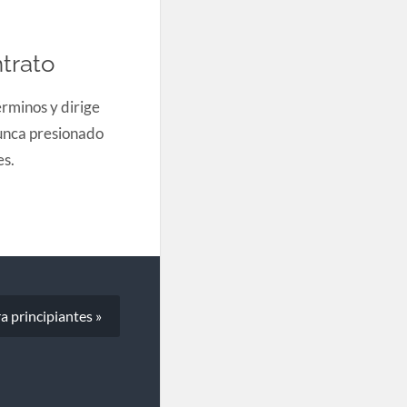
trato
rminos y dirige
nunca presionado
s.
a principiantes »