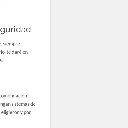
eguridad
e, siempre
io, te daré en
e.
recomendación
tengan sistemas de
eligieron y por